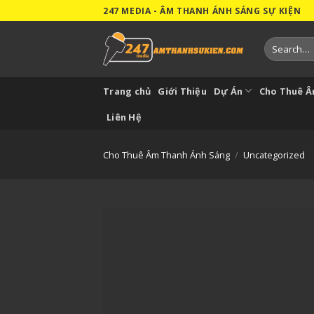
Skip
247 MEDIA - ÂM THANH ÁNH SÁNG SỰ KIỆN
to
content
Search
for:
Trang chủ
Giới Thiệu
Dự Án
Cho Thuê 
Liên Hệ
Cho Thuê Âm Thanh Ánh Sáng
/
Uncategorized