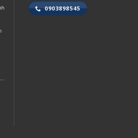
0903898545
nh
n