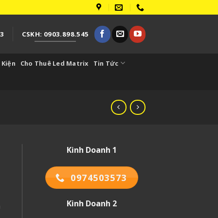
73
CSKH: 0903.898.545
 Kiện
Cho Thuê Led Matrix
Tin Tức
Kinh Doanh 1
0974503573
Kinh Doanh 2
à