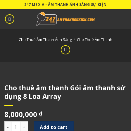
Skip
247 MEDIA - ÂM THANH ÁNH SÁNG SỰ KIỆN
to
content
Cho Thuê Âm Thanh Ánh Sáng
/
Cho Thuê Âm Thanh
Cho thuê âm thanh Gói âm thanh sử
dụng 8 Loa Array
8,000,000
₫
Cho thuê âm thanh Gói âm thanh sử dụng 8 Loa Array quan
Add to cart