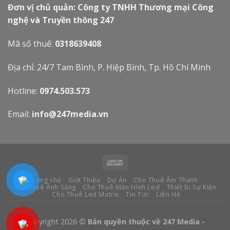
Đơn vị chủ quản: Công ty TNHH Thương mại Công
nghệ và Truyền thông 247
Mã số thuế:
0318639408
Địa chỉ: 24/7 Tam Bình, P. Hiệp Bình, Tp. Hồ Chí Minh
Hotline:
0974.503.573
Email:
info@247media.vn
Trang chủ
Giới Thiệu
Dự Án
Cho Thuê Âm Thanh
Cho Thuê Ánh Sáng
Cho Thuê Màn Hình Led
Thiết Bị Sự Kiện
Cho Thuê Led Matrix
Tin Tức
Liên Hệ
Copyright 2026
© Bản quyền thuộc về 247 Media -