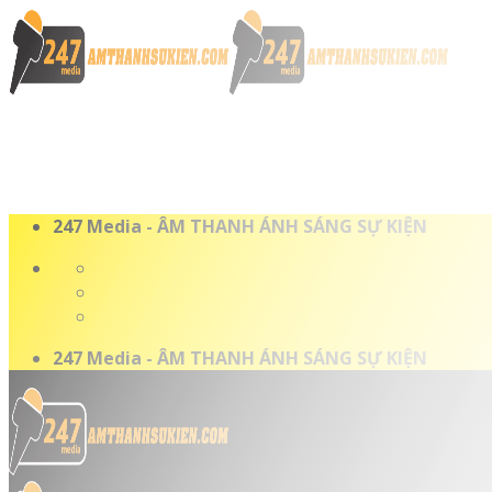
Skip
to
content
247 Media - ÂM THANH ÁNH SÁNG SỰ KIỆN
247 Media - ÂM THANH ÁNH SÁNG SỰ KIỆN