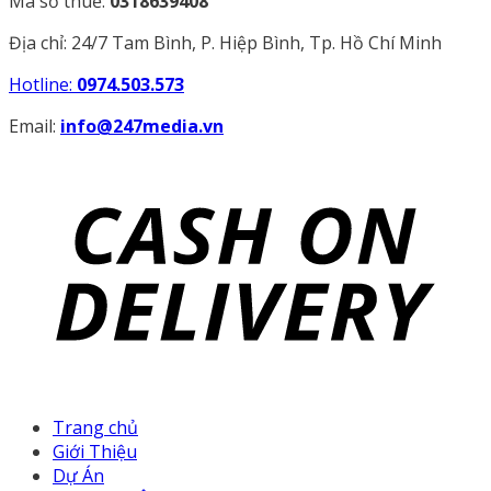
Mã số thuế:
0318639408
Địa chỉ: 24/7 Tam Bình, P. Hiệp Bình, Tp. Hồ Chí Minh
Hotline:
0974.503.573
Email:
info@247media.vn
Trang chủ
Giới Thiệu
Dự Án