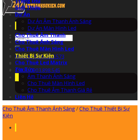
Trang chủ
Giới Thiệu
Dự Án
Dự Án Âm Thanh Ánh Sáng
Dự Án Màn Hình Led
Cho Thuê Âm Thanh
Search
Cho Thuê Ánh Sáng
for:
Cho Thuê Màn Hình Led
Thiết Bị Sự Kiện
Hotline: 0974.503.573
Cho Thuê Led Matrix
Tin Tức
CSKH: 0903.898.545
Âm Thanh Ánh Sáng
Cho Thuê Màn Hình Led
Cho Thuê Âm Thanh Giá Rẻ
Liên Hệ
Cho Thuê Âm Thanh Ánh Sáng
/
Cho Thuê Thiết Bị Sự
Kiện