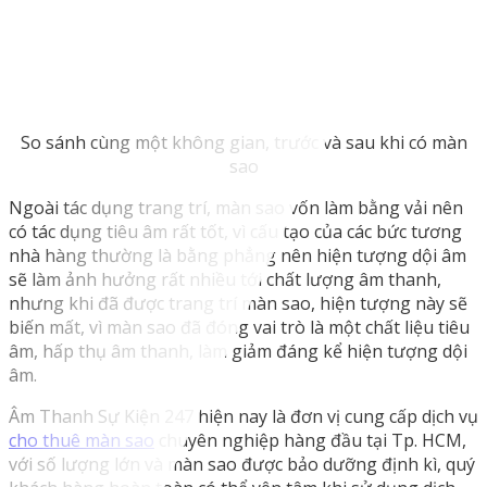
So sánh cùng một không gian, trước và sau khi có màn
sao
Ngoài tác dụng trang trí, màn sao vốn làm bằng vải nên
có tác dụng tiêu âm rất tốt, vì cấu tạo của các bức tương
nhà hàng thường là bằng phẳng nên hiện tượng dội âm
sẽ làm ảnh hưởng rất nhiều tới chất lượng âm thanh,
nhưng khi đã được trang trí màn sao, hiện tượng này sẽ
biến mất, vì màn sao đã đóng vai trò là một chất liệu tiêu
âm, hấp thụ âm thanh, làm giảm đáng kể hiện tượng dội
âm.
Âm Thanh Sự Kiện 247 hiện nay là đơn vị cung cấp dịch vụ
cho thuê màn sao
chuyên nghiệp hàng đầu tại Tp. HCM,
với số lượng lớn và màn sao được bảo dưỡng định kì, quý