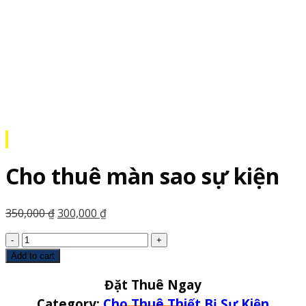
Cho thuê màn sao sự kiện
350,000
₫
300,000
₫
Cho
thuê
Add to cart
màn
Đặt Thuê Ngay
sao
sự
Category:
Cho Thuê Thiết Bị Sự Kiện