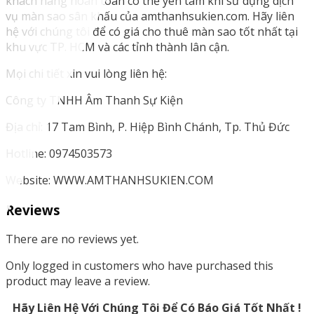
khách hàng hoàn toàn có thể yên tâm khi sử dụng dịch
vụ màn sao sân khấu của amthanhsukien.com. Hãy liên
hệ với chúng tôi để có giá cho thuê màn sao tốt nhất tại
khu vực TP. HCM và các tỉnh thành lân cận.
Mọi chi tiết xin vui lòng liên hệ:
Công ty TNHH Âm Thanh Sự Kiện
Địa chỉ: 17 Tam Bình, P. Hiệp Bình Chánh, Tp. Thủ Đức
Hotline: 0974503573
Website: WWW.AMTHANHSUKIEN.COM
Reviews
There are no reviews yet.
Only logged in customers who have purchased this
product may leave a review.
Hãy Liên Hệ Với Chúng Tôi Để Có Báo Giá Tốt Nhất !