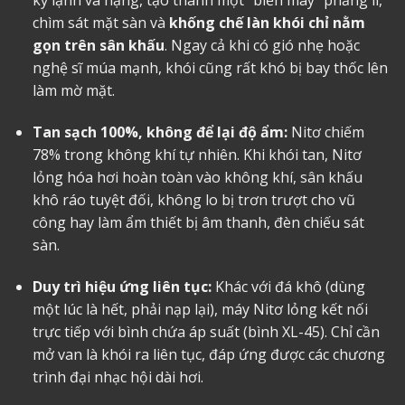
kỳ lạnh và nặng, tạo thành một “biển mây” phẳng lì,
chìm sát mặt sàn và
khống chế làn khói chỉ nằm
gọn trên sân khấu
. Ngay cả khi có gió nhẹ hoặc
nghệ sĩ múa mạnh, khói cũng rất khó bị bay thốc lên
làm mờ mặt.
Tan sạch 100%, không để lại độ ẩm:
Nitơ chiếm
78% trong không khí tự nhiên. Khi khói tan, Nitơ
lỏng hóa hơi hoàn toàn vào không khí, sân khấu
khô ráo tuyệt đối, không lo bị trơn trượt cho vũ
công hay làm ẩm thiết bị âm thanh, đèn chiếu sát
sàn.
Duy trì hiệu ứng liên tục:
Khác với đá khô (dùng
một lúc là hết, phải nạp lại), máy Nitơ lỏng kết nối
trực tiếp với bình chứa áp suất (bình XL-45). Chỉ cần
mở van là khói ra liên tục, đáp ứng được các chương
trình đại nhạc hội dài hơi.