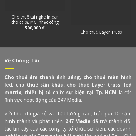
Cho thuê tai nghe In ear
cho ca sĩ, MC, nhạc công
500,000
₫
Cho thuê Layer Truss
Về Chúng Tôi
Cho thuê âm thanh ánh sáng, cho thuê màn hình
led, cho thuê sân khấu, cho thuê Layer truss, led
matrix, thiết bị tổ chức sự kiện tại Tp. HCM
là các
lĩnh vực hoạt động của 247 Media.
Với tiêu chí giá rẻ và chất lượng cao, trải qua 10 năm
hình thành và phát triển,
247 Media
đã trở thành đối
tác tin cậy của các công ty tổ chức sự kiện, các doanh