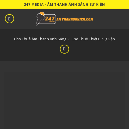
Skip
247 MEDIA - ÂM THANH ÁNH SÁNG SỰ KIỆN
to
content
Cho Thuê Âm Thanh Ánh Sáng
/
Cho Thuê Thiết Bị Sự Kiện