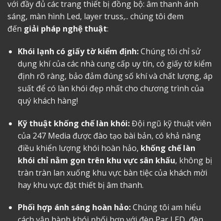
với đầy đủ các trang thiết bị đồng bộ: âm thanh ánh
sáng, màn hình Led, layer truss,.. chúng tôi đem
đến
giải pháp nghệ thuật
:
Khói lạnh có giấy tờ kiểm định:
Chúng tôi chỉ sử
dụng khí của các nhà cung cấp uy tín, có giấy tờ kiểm
định rõ ràng, bảo đảm đúng số khí và chất lượng, áp
suất để có làn khói đẹp nhất cho chương trình của
quý khách hàng!
Kỹ thuật khống chế làn khói:
Đội ngũ kỹ thuật viên
của 247 Media được đào tạo bài bản, có khả năng
điều khiển lượng khói hoàn hảo,
khống chế làn
khói chỉ nằm gọn trên khu vực sân khấu
, không bị
tràn tràn lan xuống khu vực bàn tiệc của khách mời
hay khu vực đặt thiết bị âm thanh.
Phối hợp ánh sáng hoàn hảo:
Chúng tôi am hiểu
cách vận hành khói phối hợp với đèn Par LED, đèn