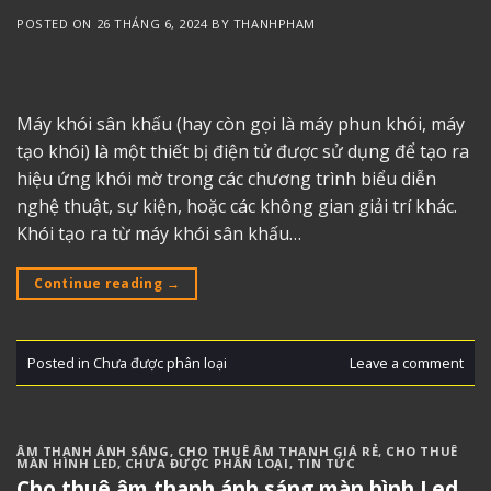
POSTED ON
26 THÁNG 6, 2024
BY
THANHPHAM
Máy khói sân khấu (hay còn gọi là máy phun khói, máy
tạo khói) là một thiết bị điện tử được sử dụng để tạo ra
hiệu ứng khói mờ trong các chương trình biểu diễn
nghệ thuật, sự kiện, hoặc các không gian giải trí khác.
Khói tạo ra từ máy khói sân khấu…
Continue reading
→
Posted in
Chưa được phân loại
Leave a comment
ÂM THANH ÁNH SÁNG
,
CHO THUÊ ÂM THANH GIÁ RẺ
,
CHO THUÊ
MÀN HÌNH LED
,
CHƯA ĐƯỢC PHÂN LOẠI
,
TIN TỨC
Cho thuê âm thanh ánh sáng màn hình Led