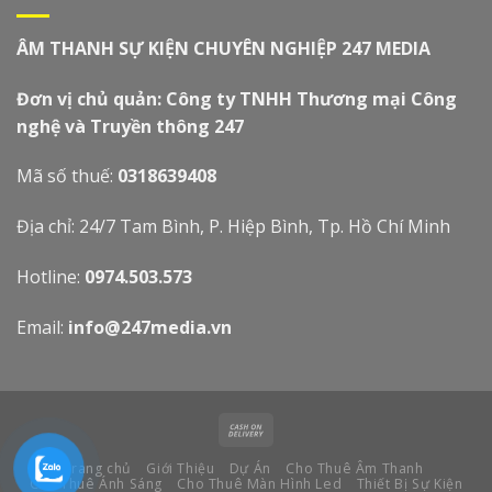
ÂM THANH SỰ KIỆN CHUYÊN NGHIỆP 247 MEDIA
Đơn vị chủ quản: Công ty TNHH Thương mại Công
nghệ và Truyền thông 247
Mã số thuế:
0318639408
Địa chỉ: 24/7 Tam Bình, P. Hiệp Bình, Tp. Hồ Chí Minh
Hotline:
0974.503.573
Email:
info@247media.vn
Trang chủ
Giới Thiệu
Dự Án
Cho Thuê Âm Thanh
Cho Thuê Ánh Sáng
Cho Thuê Màn Hình Led
Thiết Bị Sự Kiện