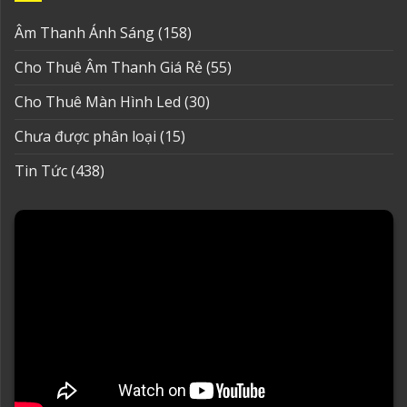
Âm Thanh Ánh Sáng
(158)
Cho Thuê Âm Thanh Giá Rẻ
(55)
Cho Thuê Màn Hình Led
(30)
Chưa được phân loại
(15)
Tin Tức
(438)