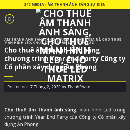
Skip
247 MEDIA - ÂM THANH ÁNH SÁNG SỰ KIỆN
to
content
ÂM THANH ÁNH SÁNG
,
CHO THUÊ ÂM THANH GIÁ RẺ
,
CHO THUÊ
MÀN HÌNH LED
,
CHƯA ĐƯỢC PHÂN LOẠI
,
TIN TỨC
Cho thuê âm thanh ánh sáng
chương trình Year End Party Công ty
Cổ phần xây dựng An Phong
Posted on
17 Tháng 2, 2020
by
ThanhPham
Cho thuê âm thanh ánh sáng
, màn hình Led trong
chương trình Year End Party của Công ty Cổ phần xây
dựng An Phong.