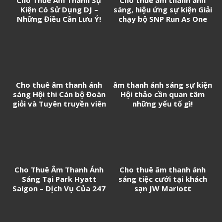
Cho Thuê Âm Thanh Sự
Cho thuê âm thanh ánh
Kiện Có Sử Dụng DJ –
sáng, hiệu ứng sự kiện Giải
Những Điều Cần Lưu Ý!
chạy bộ SNP Run As One
Cho thuê âm thanh ánh
âm thanh ánh sáng sự kiện
sáng Hội thi Cán bộ Đoàn
Hội thảo cần quan tâm
giỏi và Tuyên truyền viên
những yếu tố gì!
trẻ tân Cảng Sài Gòn năm
2026
Cho Thuê Âm Thanh Ánh
Cho thuê âm thanh ánh
Sáng Tại Park Hyatt
sáng tiệc cưới tại khách
Saigon – Dịch Vụ Của 247
sạn JW Mariott
Media