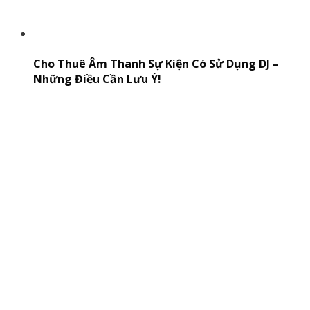
Cho Thuê Âm Thanh Sự Kiện Có Sử Dụng DJ –
Những Điều Cần Lưu Ý!