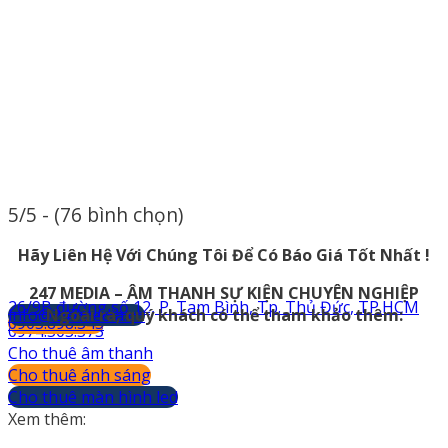
5/5 - (76 bình chọn)
Hãy Liên Hệ Với Chúng Tôi Để Có Báo Giá Tốt Nhất !
247 MEDIA – ÂM THANH SỰ KIỆN CHUYÊN NGHIỆP
26/9B đường số 12, P. Tam Bình, Tp. Thủ Đức, TP.HCM
info@247media.vn
Ngoài ra, quý khách có thể tham khảo thêm:
0903.898.545
0974.503.573
Cho thuê âm thanh
Cho thuê ánh sáng
Cho thuê màn hình led
Xem thêm: