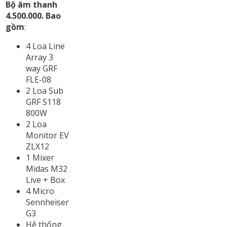
Bộ âm thanh
4.500.000. Bao
gồm
:
4 Loa Line
Array 3
way GRF
FLE-08
2 Loa Sub
GRF S118
800W
2 Loa
Monitor EV
ZLX12
1 Mixer
Midas M32
Live + Box
4 Micro
Sennheiser
G3
Hệ thống