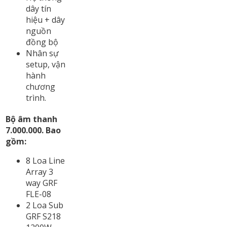
dây tín
hiệu + dây
nguồn
đồng bộ
Nhân sự
setup, vận
hành
chương
trình.
Bộ âm thanh
7.000.000. Bao
gồm:
8 Loa Line
Array 3
way GRF
FLE-08
2 Loa Sub
GRF S218