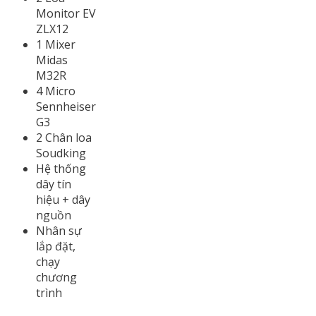
Monitor EV
ZLX12
1 Mixer
Midas
M32R
4 Micro
Sennheiser
G3
2 Chân loa
Soudking
Hệ thống
dây tín
hiệu + dây
nguồn
Nhân sự
lắp đặt,
chạy
chương
trình