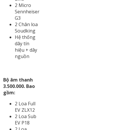
2 Micro
Sennheiser
G3
2 Chân loa
Soudking
Hệ thống
dây tín
hiệu + dây
nguồn
Bộ âm thanh
3.500.000. Bao
gồm:
2 Loa Full
EV ZLX12
2 Loa Sub
EV P18
2 Loa