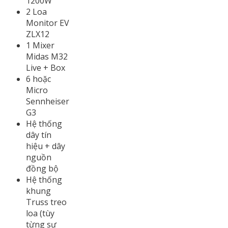
1200W
2 Loa
Monitor EV
ZLX12
1 Mixer
Midas M32
Live + Box
6 hoặc
Micro
Sennheiser
G3
Hệ thống
dây tín
hiệu + dây
nguồn
đồng bộ
Hệ thống
khung
Truss treo
loa (tùy
từng sự