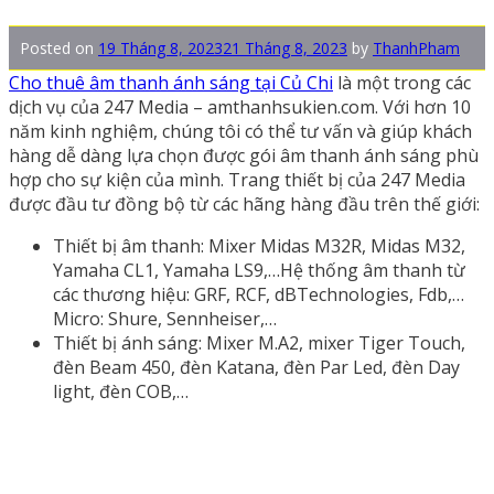
Posted on
19 Tháng 8, 2023
21 Tháng 8, 2023
by
ThanhPham
Cho thuê âm thanh ánh sáng tại Củ Chi
là một trong các
dịch vụ của 247 Media – amthanhsukien.com. Với hơn 10
năm kinh nghiệm, chúng tôi có thể tư vấn và giúp khách
hàng dễ dàng lựa chọn được gói âm thanh ánh sáng phù
hợp cho sự kiện của mình. Trang thiết bị của 247 Media
được đầu tư đồng bộ từ các hãng hàng đầu trên thế giới:
Thiết bị âm thanh: Mixer Midas M32R, Midas M32,
Yamaha CL1, Yamaha LS9,…Hệ thống âm thanh từ
các thương hiệu: GRF, RCF, dBTechnologies, Fdb,…
Micro: Shure, Sennheiser,…
Thiết bị ánh sáng: Mixer M.A2, mixer Tiger Touch,
đèn Beam 450, đèn Katana, đèn Par Led, đèn Day
light, đèn COB,…