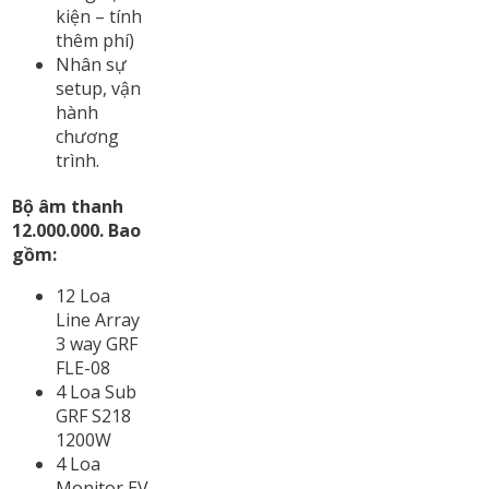
kiện – tính
thêm phí)
Nhân sự
setup, vận
hành
chương
trình.
Bộ âm thanh
12.000.000. Bao
gồm:
12 Loa
Line Array
3 way GRF
FLE-08
4 Loa Sub
GRF S218
1200W
4 Loa
Monitor EV