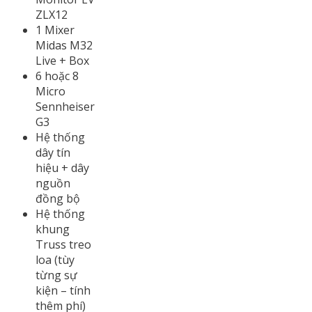
ZLX12
1 Mixer
Midas M32
Live + Box
6 hoặc 8
Micro
Sennheiser
G3
Hệ thống
dây tín
hiệu + dây
nguồn
đồng bộ
Hệ thống
khung
Truss treo
loa (tùy
từng sự
kiện – tính
thêm phí)