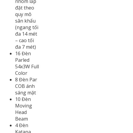
nhôm lắp
đặt theo
quy mô
sân khấu
(ngang tối
đa 14 mét
– cao tối
đa 7 mét)
16 Đèn
Parled
54x3W Full
Color
8 Đèn Par
COB ánh
sáng mặt
10 Đèn
Moving
Head
Beam
4 Đèn
Katana