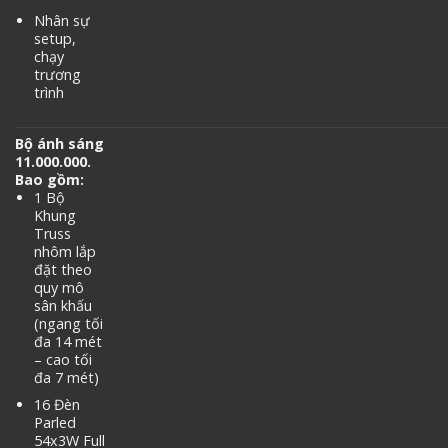
Nhân sự
setup,
chạy
trương
trình
Bộ ánh sáng
11.000.000.
Bao gồm:
1 Bộ
Khung
Truss
nhôm lắp
đặt theo
quy mô
sân khấu
(ngang tối
đa 14 mét
– cao tối
đa 7 mét)
16 Đèn
Parled
54x3W Full