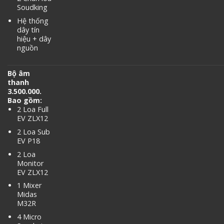
Soudking
Hệ thống
dây tín
hiệu + dây
nguồn
Bộ âm
thanh
3.500.000.
Bao gồm:
2 Loa Full
EV ZLX12
2 Loa Sub
EV P18
2 Loa
Monitor
EV ZLX12
1 Mixer
Midas
M32R
4 Micro