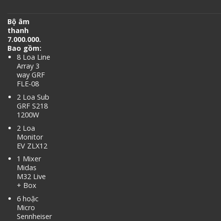
Bộ âm
thanh
7.000.000.
Bao gồm:
8 Loa Line
Array 3
way GRF
FLE-08
2 Loa Sub
GRF S218
1200W
2 Loa
Monitor
EV ZLX12
1 Mixer
Midas
M32 Live
+ Box
6 hoặc
Micro
Sennheiser