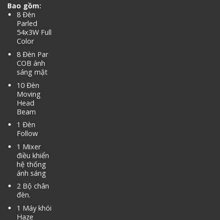
Bao gồm:
8 Đèn
Parled
54x3W Full
Color
8 Đèn Par
COB ánh
sáng mặt
10 Đèn
Moving
Head
Beam
1 Đèn
Follow
1 Mixer
điều khiển
hệ thống
ánh sáng
2 Bộ chân
đèn.
1 Máy khói
Haze