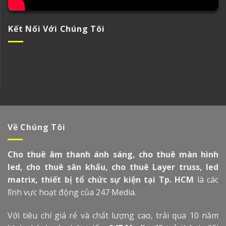
Kết Nối Với Chúng Tôi
Về Chúng Tôi
Cho thuê âm thanh ánh sáng, cho thuê màn hình
led, cho thuê sân khấu, cho thuê Layer truss, led
matrix, thiết bị tổ chức sự kiện tại Tp. HCM
là các
lĩnh vực hoạt động của 247 Media.
Với tiêu chí giá rẻ và chất lượng cao, trải qua 10 năm