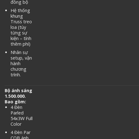
đồng bộ
Hệ thống
khung
Truss treo
loa (tùy
từng sự
kiện – tính
thêm phí)
Nhân sự
setup, vận
hành
chương
trình.
Bộ ánh sáng
1.500.000.
Bao gồm:
4 Đèn
Parled
54x3W Full
Color
4 Đèn Par
COB ánh