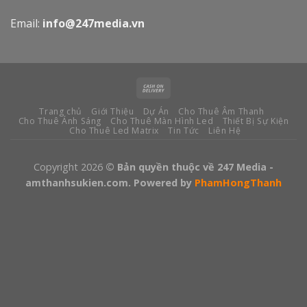
Email:
info@247media.vn
Trang chủ
Giới Thiệu
Dự Án
Cho Thuê Âm Thanh
Cho Thuê Ánh Sáng
Cho Thuê Màn Hình Led
Thiết Bị Sự Kiện
Cho Thuê Led Matrix
Tin Tức
Liên Hệ
Copyright 2026
© Bản quyền thuộc về 247 Media -
amthanhsukien.com. Powered by
PhamHongThanh