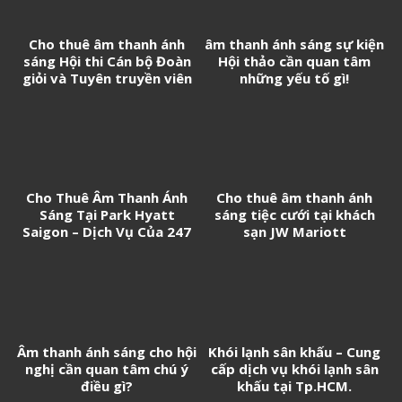
Cho thuê âm thanh ánh
âm thanh ánh sáng sự kiện
sáng Hội thi Cán bộ Đoàn
Hội thảo cần quan tâm
giỏi và Tuyên truyền viên
những yếu tố gì!
trẻ tân Cảng Sài Gòn năm
2026
Cho Thuê Âm Thanh Ánh
Cho thuê âm thanh ánh
Sáng Tại Park Hyatt
sáng tiệc cưới tại khách
Saigon – Dịch Vụ Của 247
sạn JW Mariott
Media
Âm thanh ánh sáng cho hội
Khói lạnh sân khấu – Cung
nghị cần quan tâm chú ý
cấp dịch vụ khói lạnh sân
điều gì?
khấu tại Tp.HCM.