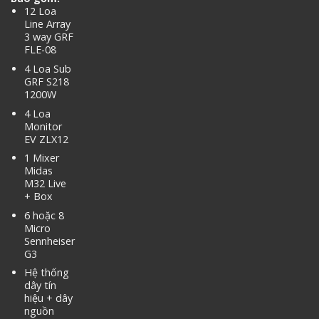
12 Loa
Line Array
3 way GRF
FLE-08
4 Loa Sub
GRF S218
1200W
4 Loa
Monitor
EV ZLX12
1 Mixer
Midas
M32 Live
+ Box
6 hoặc 8
Micro
Sennheiser
G3
Hệ thống
dây tín
hiệu + dây
nguồn