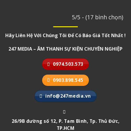
5/5 - (17 bình chọn)
Hãy Liên Hệ Với Chúng Tôi Để Có Báo Giá Tốt Nhất !
247 MEDIA – ÂM THANH SỰ KIỆN CHUYÊN NGHIỆP
0974.503.573
0903.898.545
info@247media.vn
26/9B đường số 12, P. Tam Bình, Tp. Thủ Đức,
TP.HCM