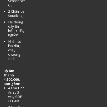
Sennheiser
G3
2 Chân loa
Soudking
Hệ thống
dây tín
hiệu + dây
nguồn
Nhân sự
lắp đặt,
chạy
chương
trình
Bộ âm
thanh
4.500.000.
Bao gồm
:
4 Loa Line
Array 3
way GRF
FLE-08