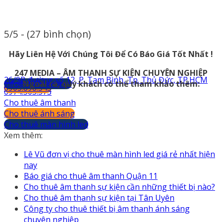
5/5 - (27 bình chọn)
Hãy Liên Hệ Với Chúng Tôi Để Có Báo Giá Tốt Nhất !
247 MEDIA – ÂM THANH SỰ KIỆN CHUYÊN NGHIỆP
26/9B đường số 12, P. Tam Bình, Tp. Thủ Đức, TP.HCM
info@247media.vn
Ngoài ra, quý khách có thể tham khảo thêm:
0903.898.545
0974.503.573
Cho thuê âm thanh
Cho thuê ánh sáng
Cho thuê màn hình led
Xem thêm:
Lê Vũ đơn vị cho thuê màn hình led giá rẻ nhất hiện
nay
Báo giá cho thuê âm thanh Quận 11
Cho thuê âm thanh sự kiện cần những thiết bị nào?
Cho thuê âm thanh sự kiện tại Tân Uyên
Công ty cho thuê thiết bị âm thanh ánh sáng
chuyên nghiệp