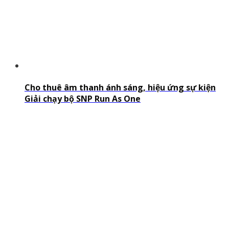
Cho thuê âm thanh ánh sáng, hiệu ứng sự kiện
Giải chạy bộ SNP Run As One