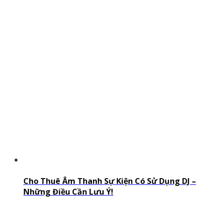
Cho Thuê Âm Thanh Sự Kiện Có Sử Dụng DJ –
Những Điều Cần Lưu Ý!