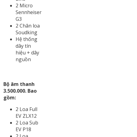
2 Micro
Sennheiser
G3
2 Chân loa
Soudking
Hệ thống
dây tín
hiệu + dây
nguồn
Bộ âm thanh
3.500.000. Bao
gồm:
2 Loa Full
EV ZLX12
2 Loa Sub
EV P18
2 Loa