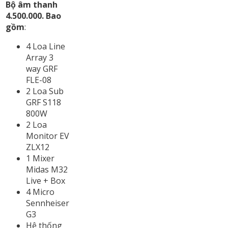
Bộ âm thanh
4.500.000. Bao
gồm
:
4 Loa Line
Array 3
way GRF
FLE-08
2 Loa Sub
GRF S118
800W
2 Loa
Monitor EV
ZLX12
1 Mixer
Midas M32
Live + Box
4 Micro
Sennheiser
G3
Hệ thống