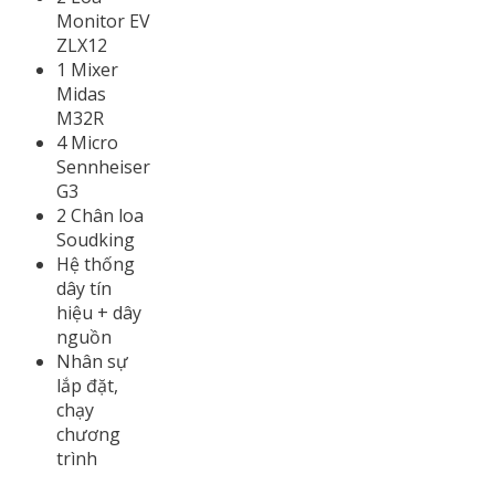
Monitor EV
ZLX12
1 Mixer
Midas
M32R
4 Micro
Sennheiser
G3
2 Chân loa
Soudking
Hệ thống
dây tín
hiệu + dây
nguồn
Nhân sự
lắp đặt,
chạy
chương
trình