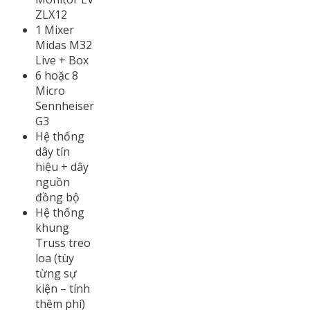
ZLX12
1 Mixer
Midas M32
Live + Box
6 hoặc 8
Micro
Sennheiser
G3
Hệ thống
dây tín
hiệu + dây
nguồn
đồng bộ
Hệ thống
khung
Truss treo
loa (tùy
từng sự
kiện – tính
thêm phí)