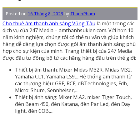
Posted on
16 Tháng 8, 2023
by
ThanhPham
Cho thuê âm thanh ánh sáng Vũng Tàu
là một trong các
dịch vụ của 247 Media – amthanhsukien.com. Với hơn 10
năm kinh nghiệm, chúng tôi có thể tư vấn và giúp khách
hàng dễ dàng lựa chọn được gói âm thanh ánh sáng phù
hợp cho sự kiện của mình. Trang thiết bị của 247 Media
được đầu tư đồng bộ từ các hãng hàng đầu trên thế giới:
Thiết bị âm thanh: Mixer Midas M32R, Midas M32,
Yamaha CL1, Yamaha LS9,…Hệ thống âm thanh từ
các thương hiệu: GRF, RCF, dBTechnologies, Fdb,…
Micro: Shure, Sennheiser,…
Thiết bị ánh sáng: Mixer M.A2, mixer Tiger Touch,
đèn Beam 450, đèn Katana, đèn Par Led, đèn Day
light, đèn COB,…