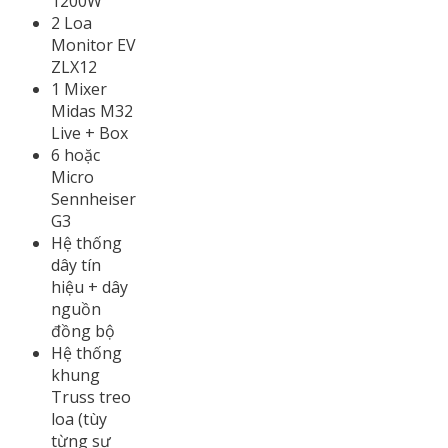
1200W
2 Loa
Monitor EV
ZLX12
1 Mixer
Midas M32
Live + Box
6 hoặc
Micro
Sennheiser
G3
Hệ thống
dây tín
hiệu + dây
nguồn
đồng bộ
Hệ thống
khung
Truss treo
loa (tùy
từng sự