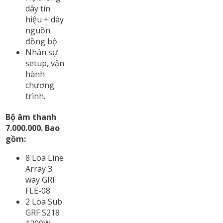
dây tín
hiệu + dây
nguồn
đồng bộ
Nhân sự
setup, vận
hành
chương
trình.
Bộ âm thanh
7.000.000. Bao
gồm:
8 Loa Line
Array 3
way GRF
FLE-08
2 Loa Sub
GRF S218