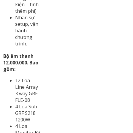
kiện – tính
thêm phí)
Nhân sự
setup, vận
hành
chương
trình.
Bộ âm thanh
12.000.000. Bao
gồm:
12 Loa
Line Array
3 way GRF
FLE-08
4 Loa Sub
GRF S218
1200W
4 Loa
Monitor EV