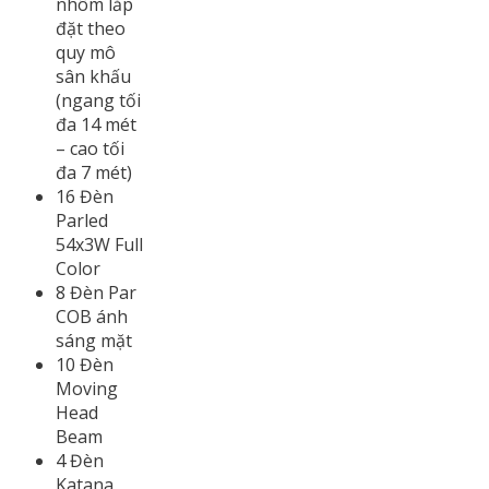
nhôm lắp
đặt theo
quy mô
sân khấu
(ngang tối
đa 14 mét
– cao tối
đa 7 mét)
16 Đèn
Parled
54x3W Full
Color
8 Đèn Par
COB ánh
sáng mặt
10 Đèn
Moving
Head
Beam
4 Đèn
Katana