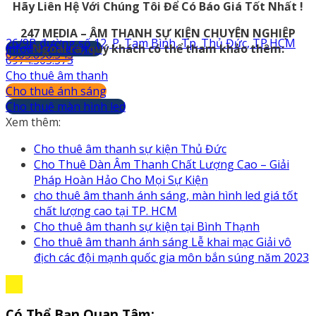
Hãy Liên Hệ Với Chúng Tôi Để Có Báo Giá Tốt Nhất !
247 MEDIA – ÂM THANH SỰ KIỆN CHUYÊN NGHIỆP
26/9B đường số 12, P. Tam Bình, Tp. Thủ Đức, TP.HCM
info@247media.vn
Ngoài ra, quý khách có thể tham khảo thêm:
0903.898.545
0974.503.573
Cho thuê âm thanh
Cho thuê ánh sáng
Cho thuê màn hình led
Xem thêm:
Cho thuê âm thanh sự kiện Thủ Đức
Cho Thuê Dàn Âm Thanh Chất Lượng Cao – Giải
Pháp Hoàn Hảo Cho Mọi Sự Kiện
cho thuê âm thanh ánh sáng, màn hình led giá tốt
chất lượng cao tại TP. HCM
Cho thuê âm thanh sự kiện tại Bình Thạnh
Cho thuê âm thanh ánh sáng Lễ khai mạc Giải vô
địch các đội mạnh quốc gia môn bắn súng năm 2023
Có Thể Bạn Quan Tâm: