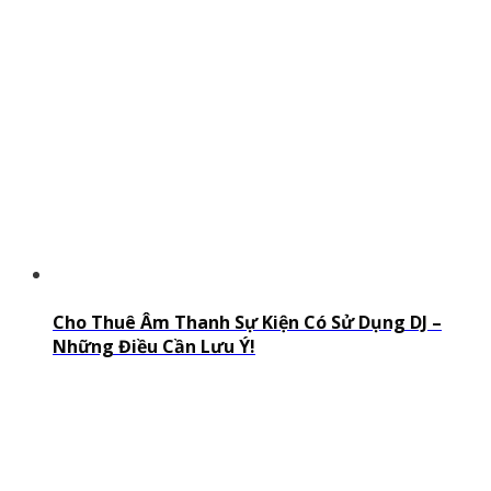
Cho Thuê Âm Thanh Sự Kiện Có Sử Dụng DJ –
Những Điều Cần Lưu Ý!