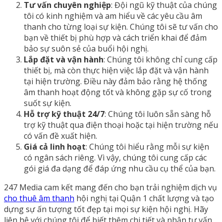
Tư vấn chuyên nghiệp
: Đội ngũ kỹ thuật của chúng
tôi có kinh nghiệm và am hiểu về các yêu cầu âm
thanh cho từng loại sự kiện. Chúng tôi sẽ tư vấn cho
bạn về thiết bị phù hợp và cách triển khai để đảm
bảo sự suôn sẻ của buổi hội nghị.
Lắp đặt và vận hành
: Chúng tôi không chỉ cung cấp
thiết bị, mà còn thực hiện việc lắp đặt và vận hành
tại hiện trường. Điều này đảm bảo rằng hệ thống
âm thanh hoạt động tốt và không gặp sự cố trong
suốt sự kiện.
Hỗ trợ kỹ thuật 24/7
: Chúng tôi luôn sẵn sàng hỗ
trợ kỹ thuật qua điện thoại hoặc tại hiện trường nếu
có vấn đề xuất hiện.
Giá cả linh hoạt
: Chúng tôi hiểu rằng mỗi sự kiện
có ngân sách riêng. Vì vậy, chúng tôi cung cấp các
gói giá đa dạng để đáp ứng nhu cầu cụ thể của bạn.
247 Media cam kết mang đến cho bạn trải nghiệm dịch vụ
cho thuê âm thanh
hội nghị tại Quận 1 chất lượng và tạo
dựng sự ấn tượng tốt đẹp tại mọi sự kiện hội nghị. Hãy
liên hệ với chúng tôi để biết thêm chi tiết và nhận tư vấn