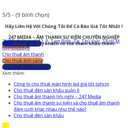
5/5 - (9 bình chọn)
Hãy Liên Hệ Với Chúng Tôi Để Có Báo Giá Tốt Nhất !
247 MEDIA – ÂM THANH SỰ KIỆN CHUYÊN NGHIỆP
26/9B đường số 12, P. Tam Bình, Tp. Thủ Đức, TP.HCM
info@247media.vn
Ngoài ra, quý khách có thể tham khảo thêm:
0903.898.545
0974.503.573
Cho thuê âm thanh
Cho thuê ánh sáng
Cho thuê màn hình led
Xem thêm:
Công ty cho thuê màn hình led giá tốt tphcm
Cho thuê đèn sân khấu quận 6
Cho thuê âm thanh hội nghị – 247 Media
Cho thuê âm thanh sự kiện và cho thuê âm thanh
đám cưới khác nhau như thế nào?
Cho thuê đèn sân khấu