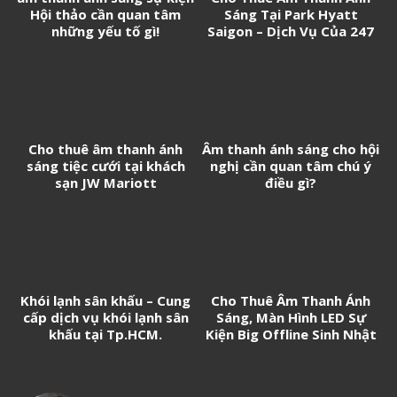
Hội thảo cần quan tâm
Sáng Tại Park Hyatt
những yếu tố gì!
Saigon – Dịch Vụ Của 247
Media
Cho thuê âm thanh ánh
Âm thanh ánh sáng cho hội
sáng tiệc cưới tại khách
nghị cần quan tâm chú ý
sạn JW Mariott
điều gì?
Khói lạnh sân khấu – Cung
Cho Thuê Âm Thanh Ánh
cấp dịch vụ khói lạnh sân
Sáng, Màn Hình LED Sự
khấu tại Tp.HCM.
Kiện Big Offline Sinh Nhật
“Phi Đội 20” Kỷ Niệm 20
Năm Ra Mắt Game Phi Đội