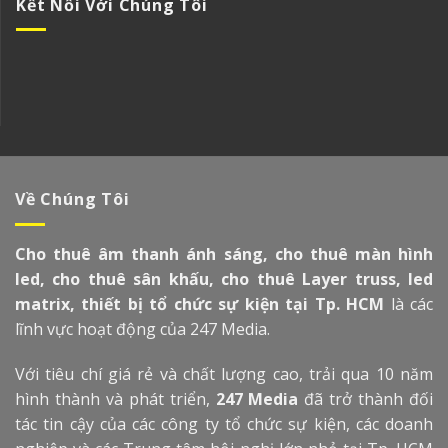
Kết Nối Với Chúng Tôi
Về Chúng Tôi
Cho thuê âm thanh ánh sáng, cho thuê màn hình
led, cho thuê sân khấu, cho thuê Layer truss, led
matrix, thiết bị tổ chức sự kiện tại Tp. HCM
là các
lĩnh vực hoạt động của 247 Media.
Với tiêu chí giá rẻ và chất lượng cao, trải qua 10 năm
hình thành và phát triển,
247 Media
đã trở thành đối
tác tin cậy của các công ty tổ chức sự kiện, các doanh