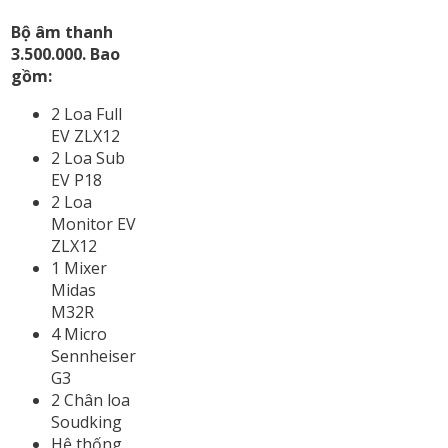
Bộ âm thanh
3.500.000. Bao
gồm:
2 Loa Full
EV ZLX12
2 Loa Sub
EV P18
2 Loa
Monitor EV
ZLX12
1 Mixer
Midas
M32R
4 Micro
Sennheiser
G3
2 Chân loa
Soudking
Hệ thống