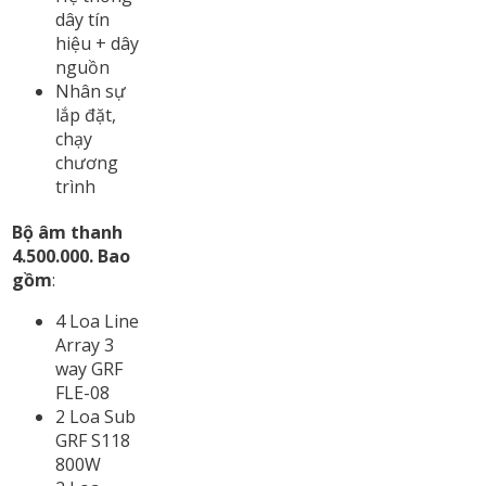
dây tín
hiệu + dây
nguồn
Nhân sự
lắp đặt,
chạy
chương
trình
Bộ âm thanh
4.500.000. Bao
gồm
:
4 Loa Line
Array 3
way GRF
FLE-08
2 Loa Sub
GRF S118
800W