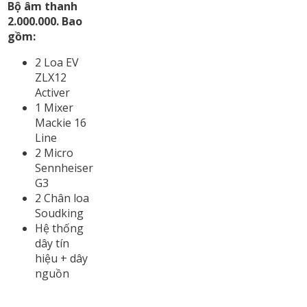
Bộ âm thanh
2.000.000. Bao
gồm:
2 Loa EV
ZLX12
Activer
1 Mixer
Mackie 16
Line
2 Micro
Sennheiser
G3
2 Chân loa
Soudking
Hệ thống
dây tín
hiệu + dây
nguồn