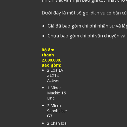
Dưới đây là một số gói dịch vụ cơ bản c
Giá đã bao gồm chi phí nhân sự và lắ
Chưa bao gồm chi phí vận chuyển và
Bộ âm
thanh
2.000.000.
Bao gồm:
2 Loa EV
ZLX12
Activer
1 Mixer
Mackie 16
Line
2 Micro
Sennheiser
G3
2 Chân loa