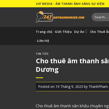
Skip
247 MEDIA - ÂM THANH ÁNH SÁNG SỰ KIỆN
to
content
Search
for:
Trang chủ
Giới Thiệu
Dự Án
Cho Thuê 
Liên Hệ
TIN TỨC
Cho thuê âm thanh sâ
Dương
Posted on
19 Tháng 9, 2023
by
ThanhPham
Cho thuê âm thanh
sân khấu chuyên ngh