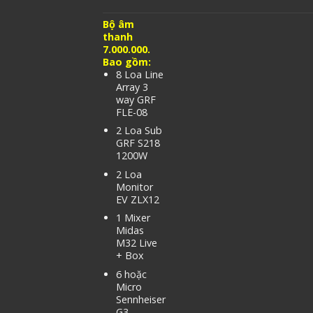
Bộ âm
thanh
7.000.000.
Bao gồm:
8 Loa Line
Array 3
way GRF
FLE-08
2 Loa Sub
GRF S218
1200W
2 Loa
Monitor
EV ZLX12
1 Mixer
Midas
M32 Live
+ Box
6 hoặc
Micro
Sennheiser
G3