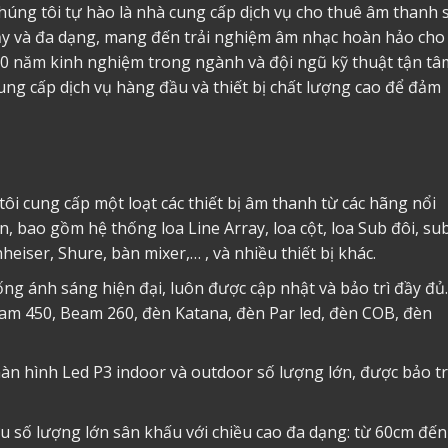
 chúng tôi tự hào là nhà cung cấp dịch vụ cho thuê âm thanh 
cậy và đa dạng, mang đến trải nghiệm âm nhạc hoàn hảo cho
10 năm kinh nghiệm trong ngành và đội ngũ kỹ thuật tận tâ
ung cấp dịch vụ hàng đầu và thiết bị chất lượng cao để đảm
tôi cung cấp một loạt các thiết bị âm thanh từ các hãng nổi
, bao gồm hệ thống loa Line Array, loa cột, loa Sub đôi, su
iser, Shure, bàn mixer,… , và nhiều thiết bị khác.
ống ánh sáng hiện đại, luôn được cập nhật và bảo trì đầy đủ.
eam 450, Beam 260, đèn Katana, đèn Par led, đèn COB, đèn
àn hình Led P3 indoor và outdoor số lượng lớn, được bảo tr
u số lượng lớn sân khấu với chiều cao đa dạng: từ 60cm đến