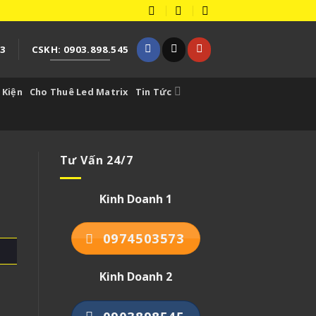
73
CSKH: 0903.898.545
 Kiện
Cho Thuê Led Matrix
Tin Tức
Tư Vấn 24/7
Kinh Doanh 1
0974503573
Kinh Doanh 2