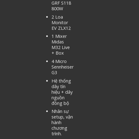
GRF S118
800W
2 Loa
Monitor
EV ZLX12
1 Mixer
Midas
M32 Live
+ Box
4 Micro
Sennheiser
G3
Hệ thống
dây tín
hiệu + dây
nguồn
đồng bộ
Nhân sự
setup, vận
hành
chương
trình.