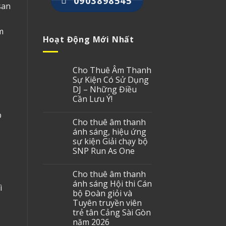
0903898545
san
m
Hoạt Động Mới Nhất
Cho Thuê Âm Thanh
Sự Kiện Có Sử Dụng
DJ – Những Điều
Cần Lưu Ý!
b
Cho thuê âm thanh
ánh sáng, hiệu ứng
sự kiện Giải chạy bộ
SNP Run As One
Cho thuê âm thanh
ánh sáng Hội thi Cán
ì
bộ Đoàn giỏi và
Tuyên truyền viên
trẻ tân Cảng Sài Gòn
năm 2026