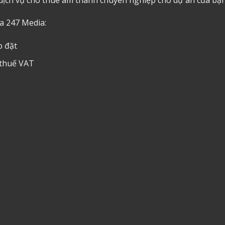
ủa 247 Media:
p đặt
 thuế VAT