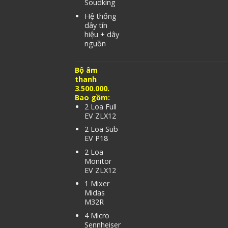
Soudking
Hệ thống
dây tín
hiệu + dây
nguồn
Bộ âm
thanh
3.500.000.
Bao gồm:
2 Loa Full
EV ZLX12
2 Loa Sub
EV P18
2 Loa
Monitor
EV ZLX12
1 Mixer
Midas
M32R
4 Micro
Sennheiser