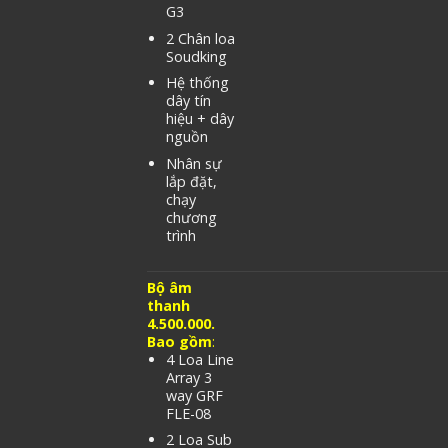
G3
2 Chân loa
Soudking
Hệ thống
dây tín
hiệu + dây
nguồn
Nhân sự
lắp đặt,
chạy
chương
trình
Bộ âm
thanh
4.500.000.
Bao gồm
:
4 Loa Line
Array 3
way GRF
FLE-08
2 Loa Sub