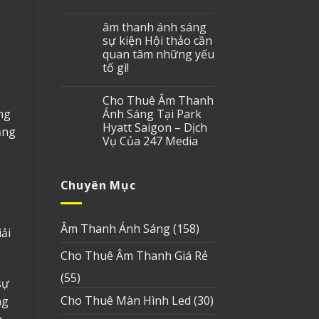
âm thanh ánh sáng
sự kiện Hội thảo cần
quan tâm những yếu
tố gì!
Cho Thuê Âm Thanh
ng
Ánh Sáng Tại Park
Hyatt Saigon – Dịch
ắng
Vụ Của 247 Media
Chuyên Mục
Âm Thanh Ánh Sáng
(158)
iải
Cho Thuê Âm Thanh Giá Rẻ
(55)
sự
Cho Thuê Màn Hình Led
(30)
ng
.