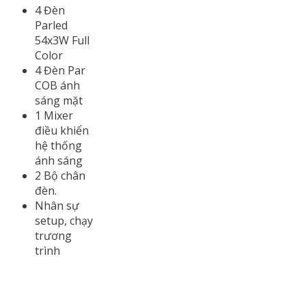
4 Đèn
Parled
54x3W Full
Color
4 Đèn Par
COB ánh
sáng mặt
1 Mixer
điều khiển
hệ thống
ánh sáng
2 Bộ chân
đèn.
Nhân sự
setup, chạy
trương
trình