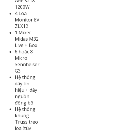
GRF S218
1200W
4 Loa
Monitor EV
ZLX12
1 Mixer
Midas M32
Live + Box
6 hoặc 8
Micro
Sennheiser
G3
Hệ thống
dây tín
hiệu + dây
nguồn
đồng bộ
Hệ thống
khung
Truss treo
loa (tùy