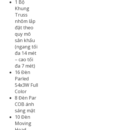
1 Bộ
Khung
Truss
nhôm lắp
đặt theo
quy mô
sân khấu
(ngang tối
đa 14 mét
– cao tối
đa 7 mét)
16 Đèn
Parled
54x3W Full
Color
8 Đèn Par
COB ánh
sáng mặt
10 Đèn
Moving
Head