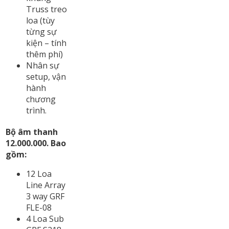
Truss treo
loa (tùy
từng sự
kiện – tính
thêm phí)
Nhân sự
setup, vận
hành
chương
trình.
Bộ âm thanh
12.000.000. Bao
gồm:
12 Loa
Line Array
3 way GRF
FLE-08
4 Loa Sub