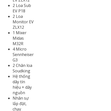
2 Loa Sub
EV P18
2 Loa
Monitor EV
ZLX12
1 Mixer
Midas
M32R
4 Micro
Sennheiser
G3
2 Chân loa
Soudking
Hệ thống
dây tín
hiệu + dây
nguồn
Nhân sự
lắp đặt,
chạy