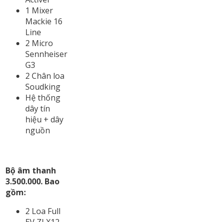
1 Mixer
Mackie 16
Line
2 Micro
Sennheiser
G3
2 Chân loa
Soudking
Hệ thống
dây tín
hiệu + dây
nguồn
Bộ âm thanh
3.500.000. Bao
gồm:
2 Loa Full
EV ZLX12