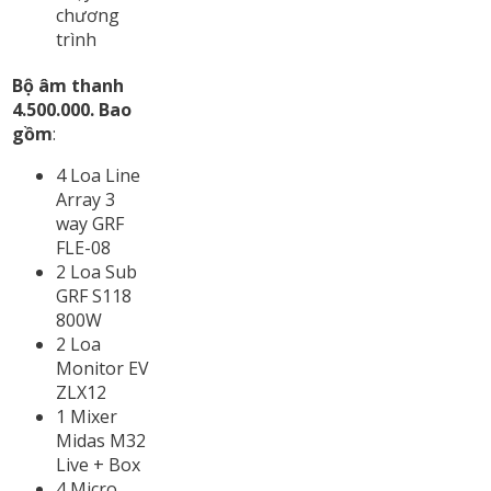
chương
trình
Bộ âm thanh
4.500.000. Bao
gồm
:
4 Loa Line
Array 3
way GRF
FLE-08
2 Loa Sub
GRF S118
800W
2 Loa
Monitor EV
ZLX12
1 Mixer
Midas M32
Live + Box
4 Micro