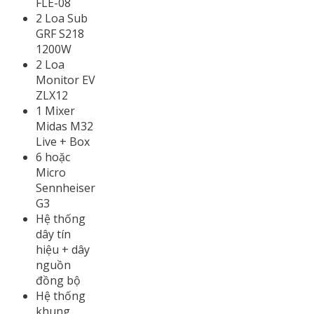
FLE-08
2 Loa Sub
GRF S218
1200W
2 Loa
Monitor EV
ZLX12
1 Mixer
Midas M32
Live + Box
6 hoặc
Micro
Sennheiser
G3
Hệ thống
dây tín
hiệu + dây
nguồn
đồng bộ
Hệ thống
khung