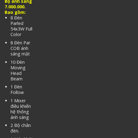
Bộ ánh sáng
7.000.000.
Bao gồm:
8 Đèn
Parled
54x3W Full
Color
8 Đèn Par
COB ánh
sáng mặt
10 Đèn
Moving
Head
Beam
1 Đèn
Follow
1 Mixer
điều khiển
hệ thống
ánh sáng
2 Bộ chân
đèn.