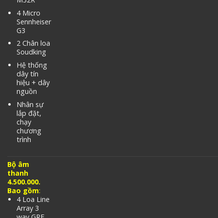
4 Micro
Sennheiser
G3
2 Chân loa
Soudking
Hệ thống
dây tín
hiệu + dây
nguồn
Nhân sự
lắp đặt,
chạy
chương
trình
Bộ âm
thanh
4.500.000.
Bao gồm
:
4 Loa Line
Array 3
way GRF