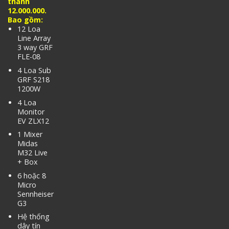
thanh
12.000.000.
Bao gồm:
12 Loa
Line Array
3 way GRF
FLE-08
4 Loa Sub
GRF S218
1200W
4 Loa
Monitor
EV ZLX12
1 Mixer
Midas
M32 Live
+ Box
6 hoặc 8
Micro
Sennheiser
G3
Hệ thống
dây tín