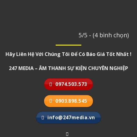
5/5 - (4 bình chọn)
Hãy Liên Hệ Với Chúng Tôi Để Có Báo Giá Tốt Nhất !
247 MEDIA – ÂM THANH SỰ KIỆN CHUYÊN NGHIỆP
0974.503.573
0903.898.545
info@247media.vn