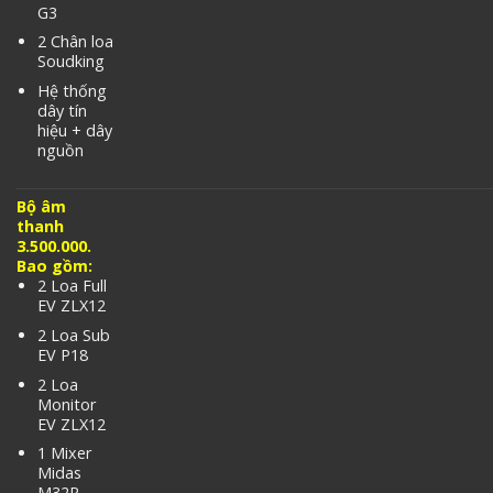
G3
2 Chân loa
Soudking
Hệ thống
dây tín
hiệu + dây
nguồn
Bộ âm
thanh
3.500.000.
Bao gồm:
2 Loa Full
EV ZLX12
2 Loa Sub
EV P18
2 Loa
Monitor
EV ZLX12
1 Mixer
Midas
M32R