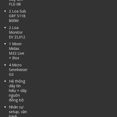
FLE-08
2 Loa Sub
GRF S118
800W
2 Loa
Monitor
EV ZLX12
1 Mixer
Midas
M32 Live
+ Box
4 Micro
Sennheiser
G3
Hệ thống
dây tín
hiệu + dây
nguồn
đồng bộ
Nhân sự
setup, vận
hành