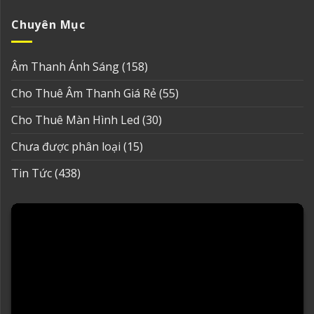
Chuyên Mục
Âm Thanh Ánh Sáng
(158)
Cho Thuê Âm Thanh Giá Rẻ
(55)
Cho Thuê Màn Hình Led
(30)
Chưa được phân loại
(15)
Tin Tức
(438)