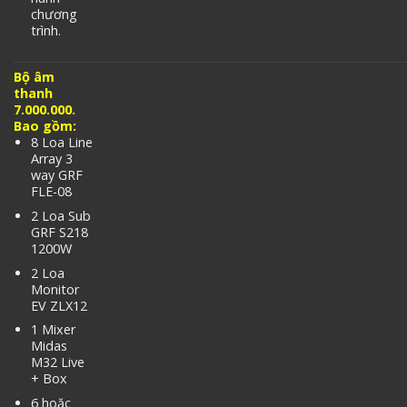
chương
trình.
Bộ âm
thanh
7.000.000.
Bao gồm:
8 Loa Line
Array 3
way GRF
FLE-08
2 Loa Sub
GRF S218
1200W
2 Loa
Monitor
EV ZLX12
1 Mixer
Midas
M32 Live
+ Box
6 hoặc