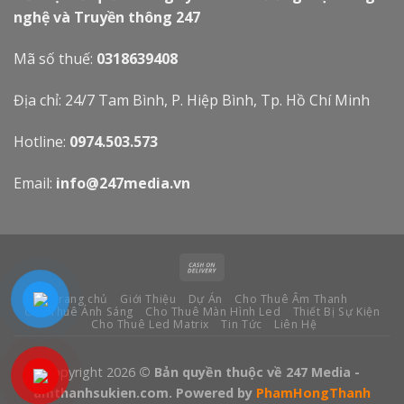
nghệ và Truyền thông 247
Mã số thuế:
0318639408
Địa chỉ: 24/7 Tam Bình, P. Hiệp Bình, Tp. Hồ Chí Minh
Hotline:
0974.503.573
Email:
info@247media.vn
Trang chủ
Giới Thiệu
Dự Án
Cho Thuê Âm Thanh
Cho Thuê Ánh Sáng
Cho Thuê Màn Hình Led
Thiết Bị Sự Kiện
Cho Thuê Led Matrix
Tin Tức
Liên Hệ
Copyright 2026
© Bản quyền thuộc về 247 Media -
amthanhsukien.com. Powered by
PhamHongThanh