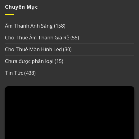
Chuyên Mục
Âm Thanh Ánh Sáng
(158)
Cho Thuê Âm Thanh Giá Rẻ
(55)
Cho Thuê Màn Hình Led
(30)
Chưa được phân loại
(15)
Tin Tức
(438)