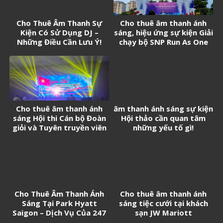
Cho Thuê Âm Thanh Sự
Cho thuê âm thanh ánh
Kiện Có Sử Dụng DJ –
sáng, hiệu ứng sự kiện Giải
Những Điều Cần Lưu Ý!
chạy bộ SNP Run As One
Cho thuê âm thanh ánh
âm thanh ánh sáng sự kiện
sáng Hội thi Cán bộ Đoàn
Hội thảo cần quan tâm
giỏi và Tuyên truyền viên
những yếu tố gì!
trẻ tân Cảng Sài Gòn năm
2026
Cho Thuê Âm Thanh Ánh
Cho thuê âm thanh ánh
Sáng Tại Park Hyatt
sáng tiệc cưới tại khách
Saigon – Dịch Vụ Của 247
sạn JW Mariott
Media