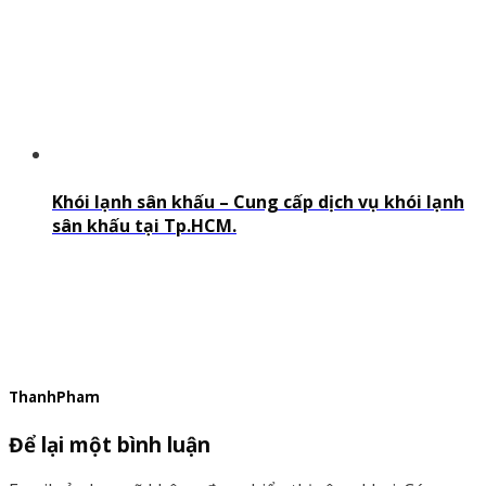
Khói lạnh sân khấu – Cung cấp dịch vụ khói lạnh
sân khấu tại Tp.HCM.
ThanhPham
Để lại một bình luận