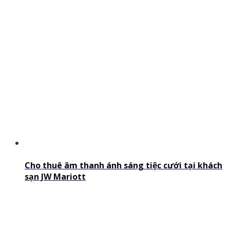
Cho thuê âm thanh ánh sáng tiệc cưới tại khách
sạn JW Mariott