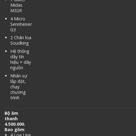
Midas
M32R
4 Micro
Sennheiser
G3
2 Chân loa
Soudking
Hệ thống
dây tín
hiệu + dây
nguồn
Nhân sự
lắp đặt,
chạy
chương
trình
Bộ âm
thanh
4.500.000.
Bao gồm
:
4 Loa Line