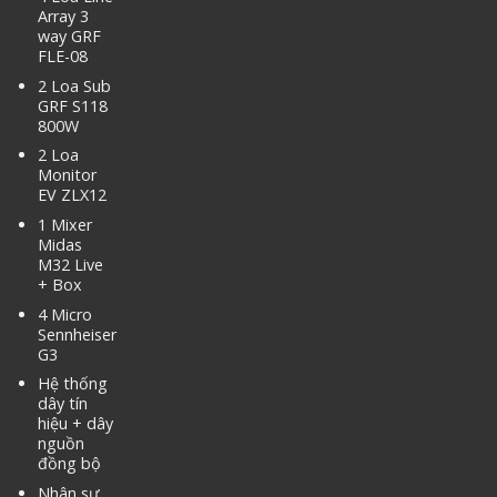
Array 3
way GRF
FLE-08
2 Loa Sub
GRF S118
800W
2 Loa
Monitor
EV ZLX12
1 Mixer
Midas
M32 Live
+ Box
4 Micro
Sennheiser
G3
Hệ thống
dây tín
hiệu + dây
nguồn
đồng bộ
Nhân sự