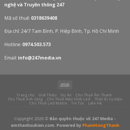
nghệ và Truyền thông 247
Mã số thuế:
0318639408
Địa chỉ: 24/7 Tam Bình, P. Hiệp Bình, Tp. Hồ Chí Minh
Hotline:
0974.503.573
Email:
info@247media.vn
Trang chủ
Giới Thiệu
Dự Án
Cho Thuê Âm Thanh
Cho Thuê Ánh Sáng
Cho Thuê Màn Hình Led
Thiết Bị Sự Kiện
Cho Thuê Led Matrix
Tin Tức
Liên Hệ
Copyright 2026
© Bản quyền thuộc về 247 Media -
amthanhsukien.com. Powered by
PhamHongThanh