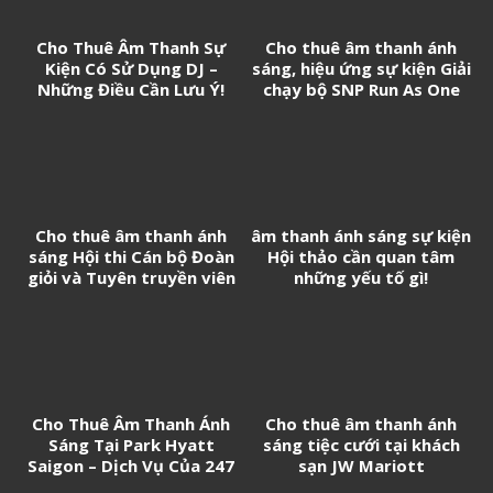
Cho Thuê Âm Thanh Sự
Cho thuê âm thanh ánh
Kiện Có Sử Dụng DJ –
sáng, hiệu ứng sự kiện Giải
Những Điều Cần Lưu Ý!
chạy bộ SNP Run As One
Cho thuê âm thanh ánh
âm thanh ánh sáng sự kiện
sáng Hội thi Cán bộ Đoàn
Hội thảo cần quan tâm
giỏi và Tuyên truyền viên
những yếu tố gì!
trẻ tân Cảng Sài Gòn năm
2026
Cho Thuê Âm Thanh Ánh
Cho thuê âm thanh ánh
Sáng Tại Park Hyatt
sáng tiệc cưới tại khách
Saigon – Dịch Vụ Của 247
sạn JW Mariott
Media