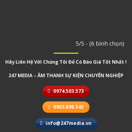
5/5 - (6 bình chọn)
Hãy Liên Hệ Với Chúng Tôi Để Có Báo Giá Tốt Nhất !
247 MEDIA – ÂM THANH SỰ KIỆN CHUYÊN NGHIỆP
0974.503.573
0903.898.545
info@247media.vn