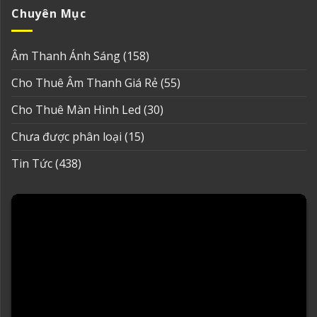
Chuyên Mục
Âm Thanh Ánh Sáng
(158)
Cho Thuê Âm Thanh Giá Rẻ
(55)
Cho Thuê Màn Hình Led
(30)
Chưa được phân loại
(15)
Tin Tức
(438)