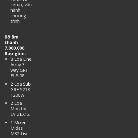
setup, vận
hành
chương
trình.
Bộ âm
thanh
7.000.000.
Bao gồm:
8 Loa Line
Array 3
way GRF
FLE-08
2 Loa Sub
GRF S218
1200W
2 Loa
Monitor
EV ZLX12
1 Mixer
Midas
M32 Live