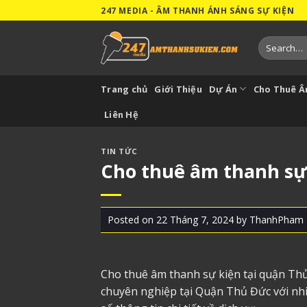
Skip
247 MEDIA - ÂM THANH ÁNH SÁNG SỰ KIỆN
to
content
Search
for:
Trang chủ
Giới Thiệu
Dự Án
Cho Thuê 
Liên Hệ
TIN TỨC
Cho thuê âm thanh sự
Posted on
22 Tháng 7, 2024
by
ThanhPham
Cho thuê âm thanh sự kiện tại quận T
chuyên nghiệp tại Quận Thủ Đức với nhiề