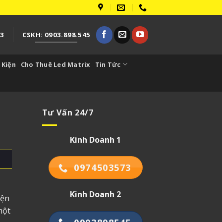
73
CSKH: 0903.898.545
 Kiện
Cho Thuê Led Matrix
Tin Tức
Tư Vấn 24/7
Kinh Doanh 1
0974503573
Kinh Doanh 2
iện
một