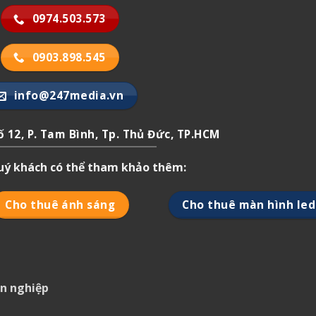
0974.503.573
0903.898.545
info@247media.vn
 12, P. Tam Bình, Tp. Thủ Đức, TP.HCM
quý khách có thể tham khảo thêm:
Cho thuê ánh sáng
Cho thuê màn hình led
ên nghiệp