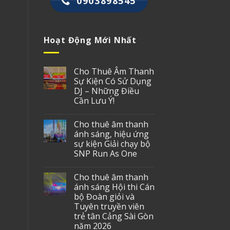
0903898545
Hoạt Động Mới Nhất
Cho Thuê Âm Thanh
Sự Kiện Có Sử Dụng
DJ – Những Điều
Cần Lưu Ý!
Cho thuê âm thanh
ánh sáng, hiệu ứng
sự kiện Giải chạy bộ
SNP Run As One
Cho thuê âm thanh
ánh sáng Hội thi Cán
bộ Đoàn giỏi và
Tuyên truyền viên
trẻ tân Cảng Sài Gòn
năm 2026