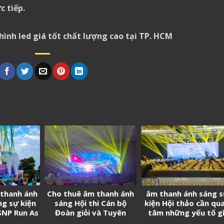
c tiếp.
ình led giá tốt chất lượng cao tại TP. HCM
 thanh ánh
Cho thuê âm thanh ánh
âm thanh ánh sáng 
ng sự kiện
sáng Hội thi Cán bộ
kiện Hội thảo cần qu
SNP Run As
Đoàn giỏi và Tuyên
tâm những yếu tố gì
e
truyền viên trẻ tân