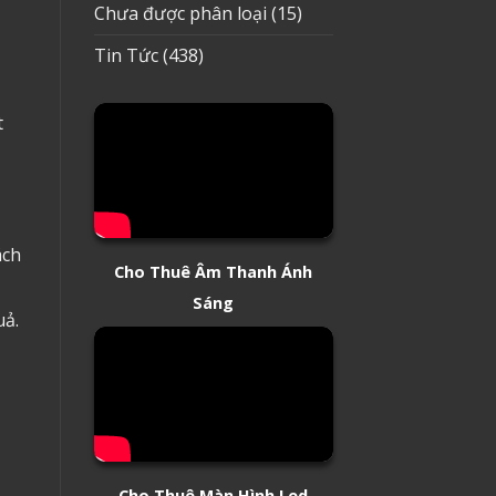
Chưa được phân loại
(15)
Tin Tức
(438)
t
ách
Cho Thuê Âm Thanh Ánh
Sáng
uả.
Cho Thuê Màn Hình Led