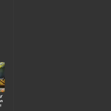
sự
an
!