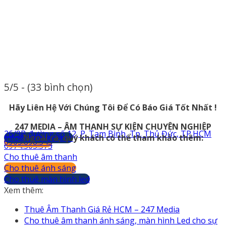
5/5 - (33 bình chọn)
Hãy Liên Hệ Với Chúng Tôi Để Có Báo Giá Tốt Nhất !
247 MEDIA – ÂM THANH SỰ KIỆN CHUYÊN NGHIỆP
26/9B đường số 12, P. Tam Bình, Tp. Thủ Đức, TP.HCM
info@247media.vn
Ngoài ra, quý khách có thể tham khảo thêm:
0903.898.545
0974.503.573
Cho thuê âm thanh
Cho thuê ánh sáng
Cho thuê màn hình led
Xem thêm:
Thuê Âm Thanh Giá Rẻ HCM – 247 Media
Cho thuê âm thanh ánh sáng, màn hình Led cho sự