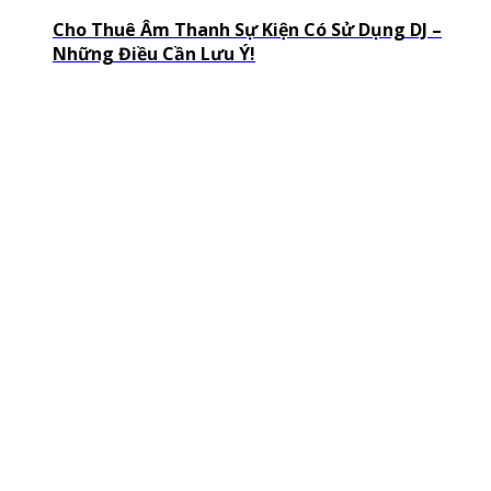
Cho Thuê Âm Thanh Sự Kiện Có Sử Dụng DJ –
Những Điều Cần Lưu Ý!