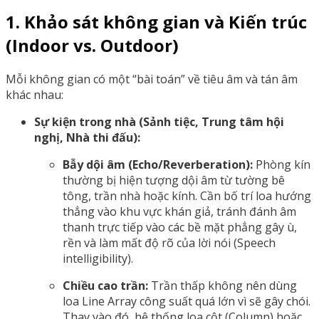
1. Khảo sát không gian và Kiến trúc
(Indoor vs. Outdoor)
Mỗi không gian có một “bài toán” về tiêu âm và tán âm
khác nhau:
Sự kiện trong nhà (Sảnh tiệc, Trung tâm hội
nghị, Nhà thi đấu):
Bẫy dội âm (Echo/Reverberation):
Phòng kín
thường bị hiện tượng dội âm từ tường bê
tông, trần nhà hoặc kính. Cần bố trí loa hướng
thẳng vào khu vực khán giả, tránh đánh âm
thanh trực tiếp vào các bề mặt phẳng gây ù,
rền và làm mất độ rõ của lời nói (Speech
intelligibility).
Chiều cao trần:
Trần thấp không nên dùng
loa Line Array công suất quá lớn vì sẽ gây chói.
Thay vào đó, hệ thống loa cột (Column) hoặc