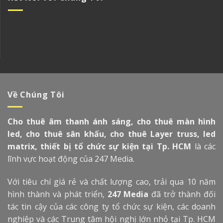
Về Chúng Tôi
Cho thuê âm thanh ánh sáng, cho thuê màn hình
led, cho thuê sân khấu, cho thuê Layer truss, led
matrix, thiết bị tổ chức sự kiện tại Tp. HCM
là các
lĩnh vực hoạt động của 247 Media.
Với tiêu chí giá rẻ và chất lượng cao, trải qua 10 năm
hình thành và phát triển,
247 Media
đã trở thành đối
tác tin cậy của các công ty tổ chức sự kiện, các doanh
nghiệp và các Trung tâm hội nghị lớn nhỏ tại Tp. HCM