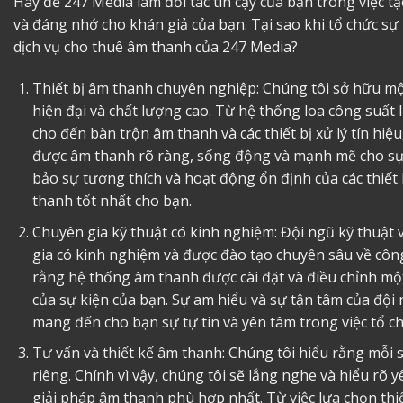
Hãy để 247 Media làm đối tác tin cậy của bạn trong việc t
và đáng nhớ cho khán giả của bạn. Tại sao khi tổ chức sự
dịch vụ
cho thuê âm thanh
của 247 Media?
Thiết bị âm thanh chuyên nghiệp: Chúng tôi sở hữu một
hiện đại và chất lượng cao. Từ hệ thống loa công suất 
cho đến bàn trộn âm thanh và các thiết bị xử lý tín hi
được âm thanh rõ ràng, sống động và mạnh mẽ cho sự 
bảo sự tương thích và hoạt động ổn định của các thiết
thanh tốt nhất cho bạn.
Chuyên gia kỹ thuật có kinh nghiệm: Đội ngũ kỹ thuật 
gia có kinh nghiệm và được đào tạo chuyên sâu về cô
rằng hệ thống âm thanh được cài đặt và điều chỉnh mộ
của sự kiện của bạn. Sự am hiểu và sự tận tâm của đội 
mang đến cho bạn sự tự tin và yên tâm trong việc tổ c
Tư vấn và thiết kế âm thanh: Chúng tôi hiểu rằng mỗi 
riêng. Chính vì vậy, chúng tôi sẽ lắng nghe và hiểu rõ y
giải pháp âm thanh phù hợp nhất. Từ việc lựa chọn thiết