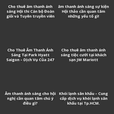
Cho thuê âm thanh ánh
âm thanh ánh sáng sự kiện
sáng Hội thi Cán bộ Đoàn
Hội thảo cần quan tâm
giỏi và Tuyên truyền viên
những yếu tố gì!
trẻ tân Cảng Sài Gòn năm
2026
Cho Thuê Âm Thanh Ánh
Cho thuê âm thanh ánh
Sáng Tại Park Hyatt
sáng tiệc cưới tại khách
Saigon – Dịch Vụ Của 247
sạn JW Mariott
Media
Âm thanh ánh sáng cho hội
Khói lạnh sân khấu – Cung
nghị cần quan tâm chú ý
cấp dịch vụ khói lạnh sân
điều gì?
khấu tại Tp.HCM.