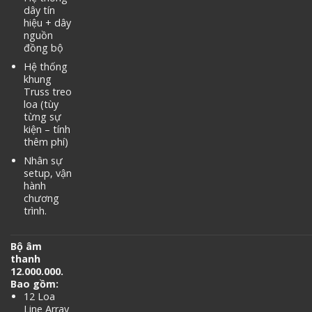
dây tín
hiệu + dây
nguồn
đồng bộ
Hệ thống
khung
Truss treo
loa (tùy
từng sự
kiện – tính
thêm phí)
Nhân sự
setup, vận
hành
chương
trình.
Bộ âm
thanh
12.000.000.
Bao gồm:
12 Loa
Line Array