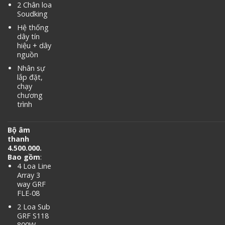
2 Chân loa
Soudking
Hệ thống
dây tín
hiệu + dây
nguồn
Nhân sự
lắp đặt,
chạy
chương
trình
Bộ âm
thanh
4.500.000.
Bao gồm
:
4 Loa Line
Array 3
way GRF
FLE-08
2 Loa Sub
GRF S118
800W