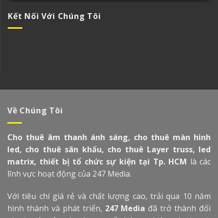
Kết Nối Với Chúng Tôi
Về Chúng Tôi
Cho thuê âm thanh ánh sáng, cho thuê màn hình
led, cho thuê sân khấu, cho thuê Layer truss, led
matrix, thiết bị tổ chức sự kiện tại Tp. HCM
là các
lĩnh vực hoạt động của 247 Media.
Với tiêu chí giá rẻ và chất lượng cao, trải qua 10 năm
hình thành và phát triển,
247 Media
đã trở thành đối