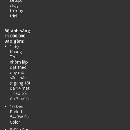
setup,
chạy
trương
trình
Bộ ánh sáng
11.000.000.
Bao gồm:
1 Bộ
Khung
Truss
nhôm lắp
đặt theo
quy mô
sân khấu
(ngang tối
đa 14 mét
– cao tối
đa 7 mét)
16 Đèn
Parled
54x3W Full
Color
8 Đèn Par