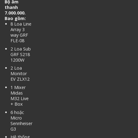
Bộ âm
thanh
7.000.000.
Bao gồm:
8 Loa Line
Array 3
way GRF
FLE-08
2 Loa Sub
GRF S218
1200W
2 Loa
Monitor
EV ZLX12
1 Mixer
Midas
M32 Live
+ Box
6 hoặc
Micro
Sennheiser
G3
Hệ thống