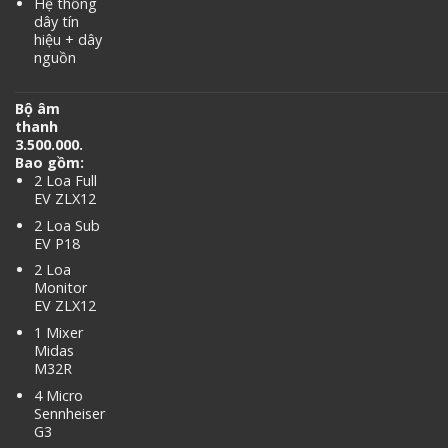
Hệ thống
dây tín
hiệu + dây
nguồn
Bộ âm
thanh
3.500.000.
Bao gồm:
2 Loa Full
EV ZLX12
2 Loa Sub
EV P18
2 Loa
Monitor
EV ZLX12
1 Mixer
Midas
M32R
4 Micro
Sennheiser
G3