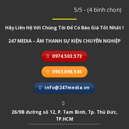
5/5 - (4 bình chọn)
Hãy Liên Hệ Với Chúng Tôi Để Có Báo Giá Tốt Nhất !
247 MEDIA – ÂM THANH SỰ KIỆN CHUYÊN NGHIỆP
0974.503.573
0903.898.545
info@247media.vn
26/9B đường số 12, P. Tam Bình, Tp. Thủ Đức,
TP.HCM