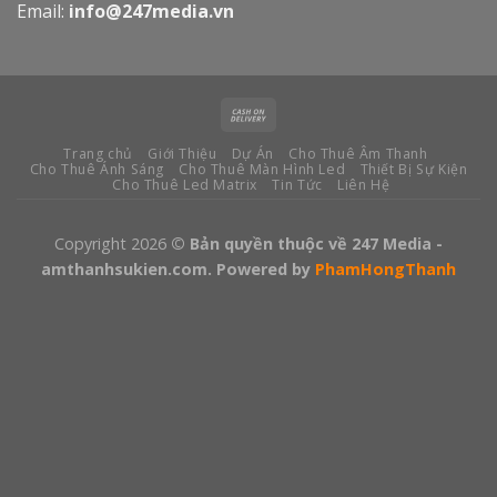
Email:
info@247media.vn
Trang chủ
Giới Thiệu
Dự Án
Cho Thuê Âm Thanh
Cho Thuê Ánh Sáng
Cho Thuê Màn Hình Led
Thiết Bị Sự Kiện
Cho Thuê Led Matrix
Tin Tức
Liên Hệ
Copyright 2026
© Bản quyền thuộc về 247 Media -
amthanhsukien.com. Powered by
PhamHongThanh