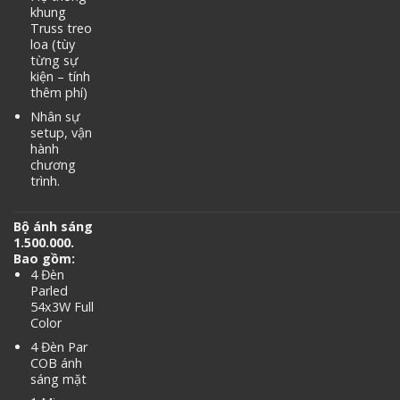
khung
Truss treo
loa (tùy
từng sự
kiện – tính
thêm phí)
Nhân sự
setup, vận
hành
chương
trình.
Bộ ánh sáng
1.500.000.
Bao gồm:
4 Đèn
Parled
54x3W Full
Color
4 Đèn Par
COB ánh
sáng mặt