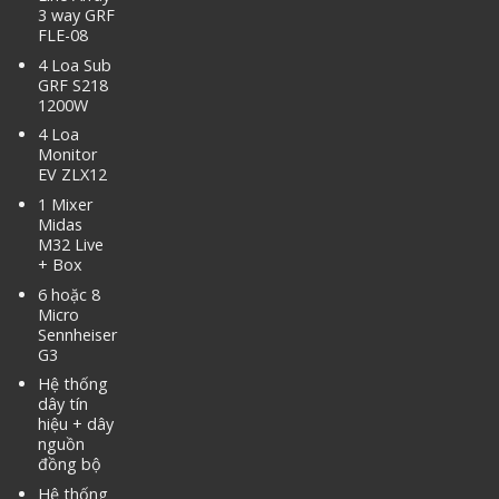
3 way GRF
FLE-08
4 Loa Sub
GRF S218
1200W
4 Loa
Monitor
EV ZLX12
1 Mixer
Midas
M32 Live
+ Box
6 hoặc 8
Micro
Sennheiser
G3
Hệ thống
dây tín
hiệu + dây
nguồn
đồng bộ
Hệ thống