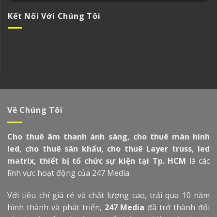
Kết Nối Với Chúng Tôi
Về Chúng Tôi
Cho thuê âm thanh ánh sáng, cho thuê màn hình
led, cho thuê sân khấu, cho thuê Layer truss, led
matrix, thiết bị tổ chức sự kiện tại Tp. HCM
là các
lĩnh vực hoạt động của 247 Media.
Với tiêu chí giá rẻ và chất lượng cao, trải qua 10 năm
hình thành và phát triển,
247 Media
đã trở thành đối