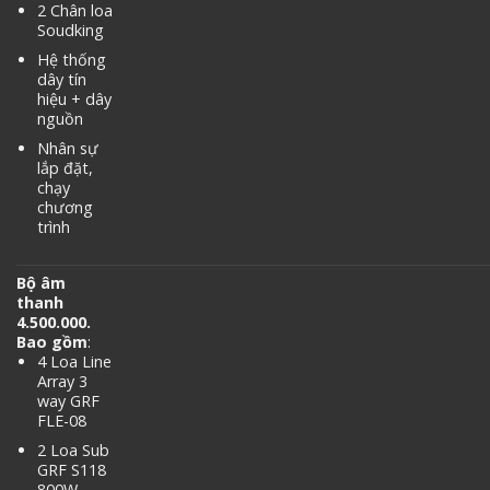
2 Chân loa
Soudking
Hệ thống
dây tín
hiệu + dây
nguồn
Nhân sự
lắp đặt,
chạy
chương
trình
Bộ âm
thanh
4.500.000.
Bao gồm
:
4 Loa Line
Array 3
way GRF
FLE-08
2 Loa Sub
GRF S118
800W