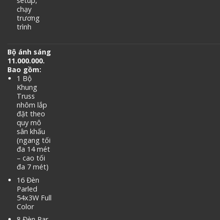
setup,
chạy
trương
trình
Bộ ánh sáng
11.000.000.
Bao gồm:
1 Bộ
Khung
Truss
nhôm lắp
đặt theo
quy mô
sân khấu
(ngang tối
đa 14 mét
– cao tối
đa 7 mét)
16 Đèn
Parled
54x3W Full
Color
8 Đèn Par