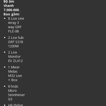
Bộ âm
thanh
7.000.000.
Bao gồm:
8 Loa Line
Array 3
way GRF
FLE-08
2 Loa Sub
GRF S218
1200W
2 Loa
Monitor
EV ZLX12
1 Mixer
Midas
M32 Live
+ Box
6 hoặc
Micro
Sennheiser
G3
Hệ thống