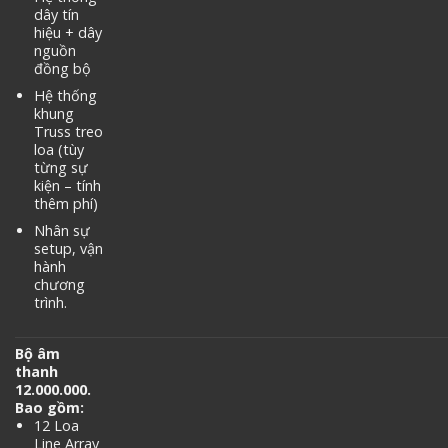
dây tín
hiệu + dây
nguồn
đồng bộ
Hệ thống
khung
Truss treo
loa (tùy
từng sự
kiện – tính
thêm phí)
Nhân sự
setup, vận
hành
chương
trình.
Bộ âm
thanh
12.000.000.
Bao gồm:
12 Loa
Line Array