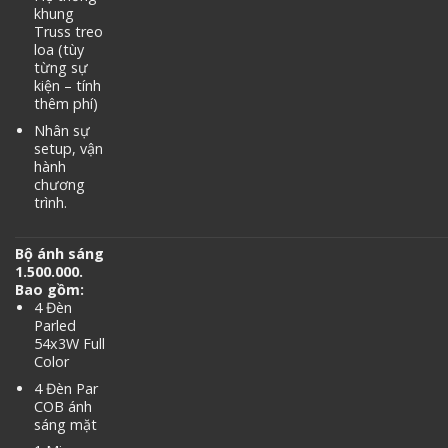
khung
Truss treo
loa (tùy
từng sự
kiện – tính
thêm phí)
Nhân sự
setup, vận
hành
chương
trình.
Bộ ánh sáng
1.500.000.
Bao gồm:
4 Đèn
Parled
54x3W Full
Color
4 Đèn Par
COB ánh
sáng mặt