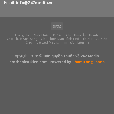
Email:
info@247media.vn
Trang chủ
Giới Thiệu
Dự Án
Cho Thuê Âm Thanh
Cho Thuê Ánh Sáng
Cho Thuê Màn Hình Led
Thiết Bị Sự Kiện
Cho Thuê Led Matrix
Tin Tức
Liên Hệ
Copyright 2026
© Bản quyền thuộc về 247 Media -
amthanhsukien.com. Powered by
PhamHongThanh