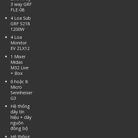
3 way GRF
FLE-08
4 Loa Sub
GRF S218
1200W
4 Loa
Monitor
EV ZLX12
1 Mixer
Midas
M32 Live
+ Box
6 hoặc 8
Micro
Sennheiser
G3
Hệ thống
dây tín
hiệu + dây
nguồn
đồng bộ
Hệ thống