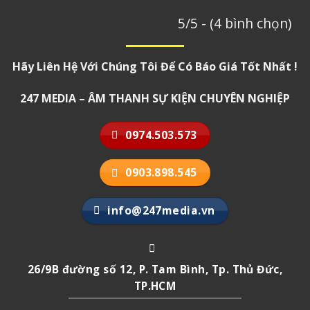
5/5 - (4 bình chọn)
Hãy Liên Hệ Với Chúng Tôi Để Có Báo Giá Tốt Nhất !
247 MEDIA – ÂM THANH SỰ KIỆN CHUYÊN NGHIỆP
0974.503.573
0903.898.545
info@247media.vn
26/9B đường số 12, P. Tam Bình, Tp. Thủ Đức,
TP.HCM