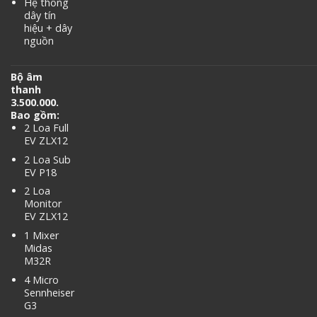
Hệ thống
dây tín
hiệu + dây
nguồn
Bộ âm
thanh
3.500.000.
Bao gồm:
2 Loa Full
EV ZLX12
2 Loa Sub
EV P18
2 Loa
Monitor
EV ZLX12
1 Mixer
Midas
M32R
4 Micro
Sennheiser
G3