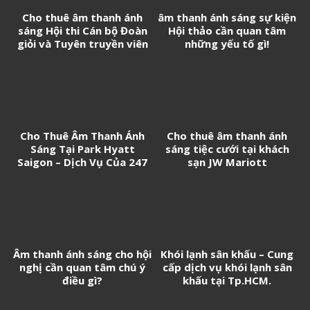
Cho thuê âm thanh ánh
âm thanh ánh sáng sự kiện
sáng Hội thi Cán bộ Đoàn
Hội thảo cần quan tâm
giỏi và Tuyên truyền viên
những yếu tố gì!
trẻ tân Cảng Sài Gòn năm
2026
Cho Thuê Âm Thanh Ánh
Cho thuê âm thanh ánh
Sáng Tại Park Hyatt
sáng tiệc cưới tại khách
Saigon – Dịch Vụ Của 247
sạn JW Mariott
Media
Âm thanh ánh sáng cho hội
Khói lạnh sân khấu – Cung
nghị cần quan tâm chú ý
cấp dịch vụ khói lạnh sân
điều gì?
khấu tại Tp.HCM.