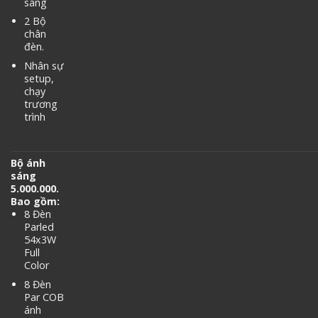
sáng
2 Bộ
chân
đèn.
Nhân sự
setup,
chạy
trương
trình
Bộ ánh
sáng
5.000.000.
Bao gồm:
8 Đèn
Parled
54x3W
Full
Color
8 Đèn
Par COB
ánh