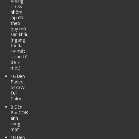
Khung
Truss
nhôm
lắp đặt
theo
quy mô
sân khấu
(ngang
tối đa
14 mét
– cao tối
đa 7
mét)
16 Đèn
Parled
54x3W
Full
Color
8 Đèn
Par COB
ánh
sáng
mặt
10 Đèn