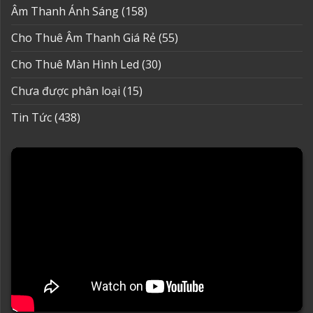
Âm Thanh Ánh Sáng
(158)
Cho Thuê Âm Thanh Giá Rẻ
(55)
Cho Thuê Màn Hình Led
(30)
Chưa được phân loại
(15)
Tin Tức
(438)