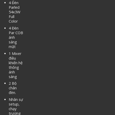
4 Đèn
Parled
54x3W
Full
Color
4 Đèn
Par COB
ánh
sáng
mặt
1 Mixer
điều
khiển hệ
thống
ánh
sáng
2 Bộ
chân
đèn.
Nhân sự
setup,
chạy
trương