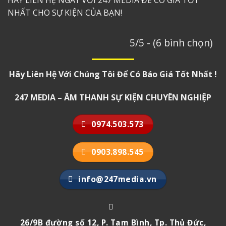
HÃY LIÊN HỆ NGAY VỚI 247 MEDIA ĐỂ CÓ GIÁ TỐT
NHẤT CHO SỰ KIỆN CỦA BẠN!
5/5 - (6 bình chọn)
Hãy Liên Hệ Với Chúng Tôi Để Có Báo Giá Tốt Nhất !
247 MEDIA – ÂM THANH SỰ KIỆN CHUYÊN NGHIỆP
0974.503.573
0903.898.545
info@247media.vn
26/9B đường số 12, P. Tam Bình, Tp. Thủ Đức,