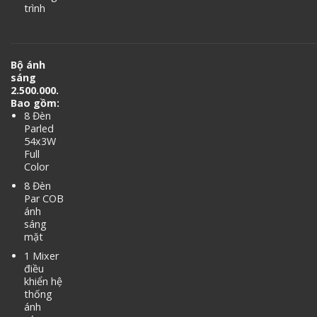
trình
Bộ ánh
sáng
2.500.000.
Bao gồm:
8 Đèn
Parled
54x3W
Full
Color
8 Đèn
Par COB
ánh
sáng
mặt
1 Mixer
điều
khiển hệ
thống
ánh