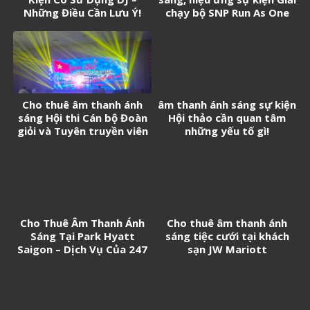
Những Điều Cần Lưu Ý!
chạy bộ SNP Run As One
Cho thuê âm thanh ánh
âm thanh ánh sáng sự kiện
sáng Hội thi Cán bộ Đoàn
Hội thảo cần quan tâm
giỏi và Tuyên truyền viên
những yếu tố gì!
trẻ tân Cảng Sài Gòn năm
2026
Cho Thuê Âm Thanh Ánh
Cho thuê âm thanh ánh
Sáng Tại Park Hyatt
sáng tiệc cưới tại khách
Saigon – Dịch Vụ Của 247
sạn JW Mariott
Media