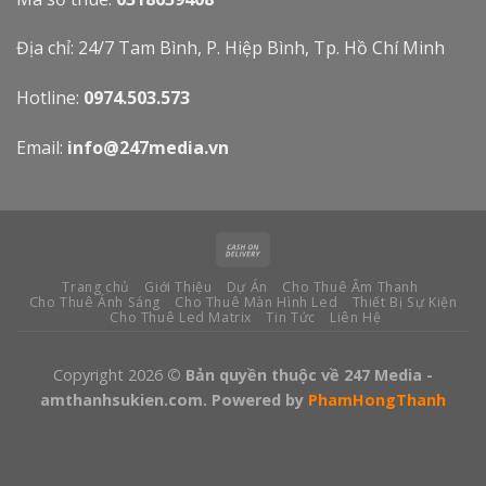
Địa chỉ: 24/7 Tam Bình, P. Hiệp Bình, Tp. Hồ Chí Minh
Hotline:
0974.503.573
Email:
info@247media.vn
Trang chủ
Giới Thiệu
Dự Án
Cho Thuê Âm Thanh
Cho Thuê Ánh Sáng
Cho Thuê Màn Hình Led
Thiết Bị Sự Kiện
Cho Thuê Led Matrix
Tin Tức
Liên Hệ
Copyright 2026
© Bản quyền thuộc về 247 Media -
amthanhsukien.com. Powered by
PhamHongThanh