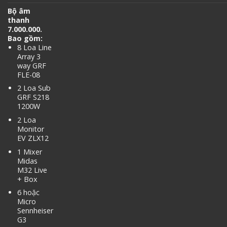
Bộ âm
thanh
7.000.000.
Bao gồm:
8 Loa Line
Array 3
way GRF
FLE-08
2 Loa Sub
GRF S218
1200W
2 Loa
Monitor
EV ZLX12
1 Mixer
Midas
M32 Live
+ Box
6 hoặc
Micro
Sennheiser
G3