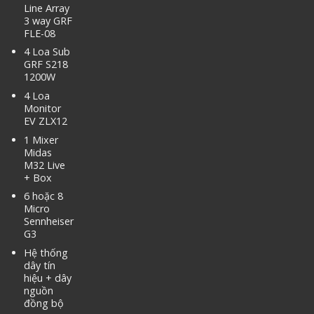
Line Array
3 way GRF
FLE-08
4 Loa Sub
GRF S218
1200W
4 Loa
Monitor
EV ZLX12
1 Mixer
Midas
M32 Live
+ Box
6 hoặc 8
Micro
Sennheiser
G3
Hệ thống
dây tín
hiệu + dây
nguồn
đồng bộ