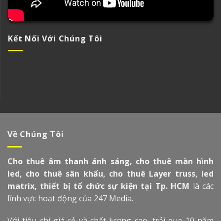
Kết Nối Với Chúng Tôi
Về Chúng Tôi
Cho thuê âm thanh ánh sáng, cho thuê màn hình
led, cho thuê sân khấu, cho thuê Layer truss, led
matrix, thiết bị tổ chức sự kiện tại Tp. HCM
là các
lĩnh vực hoạt động của 247 Media.
Với tiêu chí giá rẻ và chất lượng cao, trải qua 10 năm