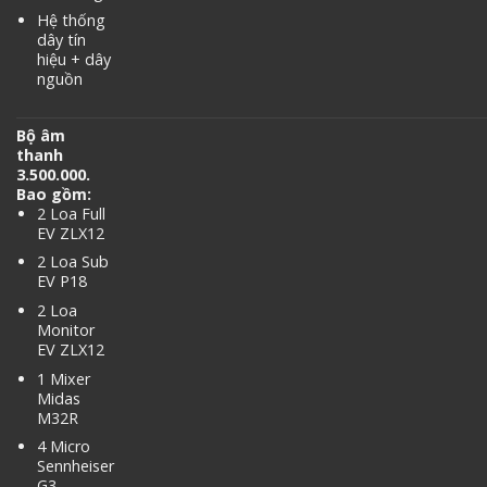
Hệ thống
dây tín
hiệu + dây
nguồn
Bộ âm
thanh
3.500.000.
Bao gồm:
2 Loa Full
EV ZLX12
2 Loa Sub
EV P18
2 Loa
Monitor
EV ZLX12
1 Mixer
Midas
M32R
4 Micro
Sennheiser
G3