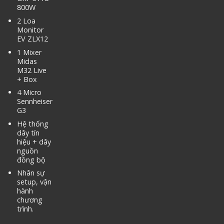
800W
2 Loa
Monitor
EV ZLX12
1 Mixer
Midas
M32 Live
+ Box
4 Micro
Sennheiser
G3
Hệ thống
dây tín
hiệu + dây
nguồn
đồng bộ
Nhân sự
setup, vận
hành
chương
trình.