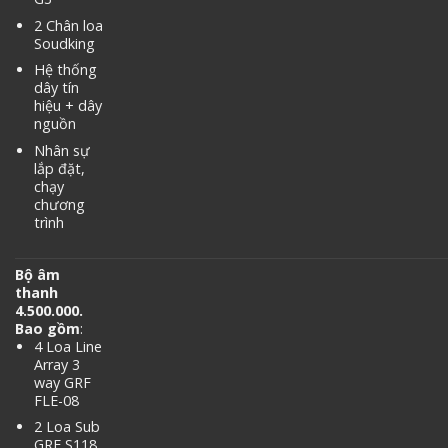
2 Chân loa
Soudking
Hệ thống
dây tín
hiệu + dây
nguồn
Nhân sự
lắp đặt,
chạy
chương
trình
Bộ âm
thanh
4.500.000.
Bao gồm
:
4 Loa Line
Array 3
way GRF
FLE-08
2 Loa Sub
GRF S118