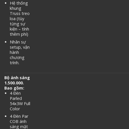
Hệ thống
khung
Truss treo
loa (tùy
từng sự
kiện – tính
thêm phí)
Nhân sự
setup, vận
hành
chương
trình.
Bộ ánh sáng
1.500.000.
Bao gồm:
4 Đèn
Parled
54x3W Full
Color
4 Đèn Par
COB ánh
sáng mặt