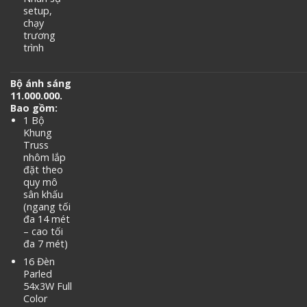
setup,
chạy
trương
trình
Bộ ánh sáng
11.000.000.
Bao gồm:
1 Bộ
Khung
Truss
nhôm lắp
đặt theo
quy mô
sân khấu
(ngang tối
đa 14 mét
– cao tối
đa 7 mét)
16 Đèn
Parled
54x3W Full
Color