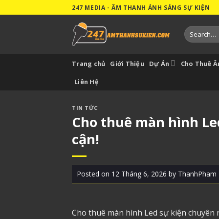
Skip
247 MEDIA - ÂM THANH ÁNH SÁNG SỰ KIỆN
to
content
Search
for:
Trang chủ
Giới Thiệu
Dự Án
Cho Thuê 
Liên Hệ
TIN TỨC
Cho thuê màn hình Led
cận!
Posted on
12 Tháng 6, 2026
by
ThanhPham
Cho thuê màn hình Led
sự kiện chuyên n