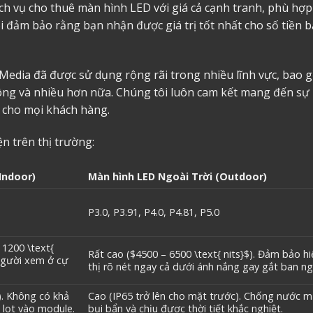
ịch vụ cho thuê màn hình LED với giá cả cạnh tranh, phù hợp
i đảm bảo rằng bạn nhận được giá trị tốt nhất cho số tiền 
Media đã được sử dụng rộng rãi trong nhiều lĩnh vực, bao 
thông và nhiều hơn nữa. Chúng tôi luôn cam kết mang đến sự
ả cho mọi khách hàng.
n trên thị trường:
Indoor)
Màn hình LED Ngoài Trời (Outdoor)
P3.0, P3.91, P4.0, P4.81, P5.0
 1200 \text{
Rất cao (
$4500 – 6500 \text{ nits}$
). Đảm bảo hi
 người xem ở cự
thị rõ nét ngay cả dưới ánh nắng gay gắt ban ng
). Không có khả
Cao (IP65 trở lên cho mặt trước). Chống nước 
 lọt vào module.
bụi bẩn và chịu được thời tiết khắc nghiệt.