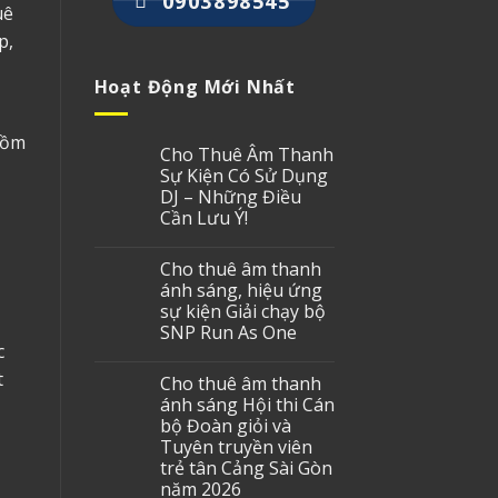
0903898545
uê
p,
Hoạt Động Mới Nhất
gồm
Cho Thuê Âm Thanh
Sự Kiện Có Sử Dụng
DJ – Những Điều
Cần Lưu Ý!
Cho thuê âm thanh
ánh sáng, hiệu ứng
sự kiện Giải chạy bộ
SNP Run As One
c
t
Cho thuê âm thanh
ánh sáng Hội thi Cán
bộ Đoàn giỏi và
Tuyên truyền viên
trẻ tân Cảng Sài Gòn
năm 2026