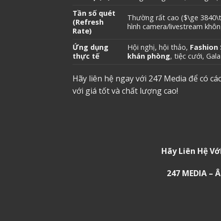
Tần số quét
Thường rất cao (
$\ge 3840\
(Refresh
hình camera/livestream không
Rate)
Ứng dụng
Hội nghị, hội thảo,
Fashion
thực tế
khán phòng
, tiệc cưới, Gal
Hãy liên hệ ngay với 247 Media để có cá
với giá tốt và chất lượng cao!
Hãy Liên Hệ Vớ
247 MEDIA –