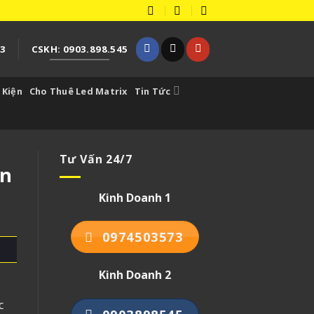
73
CSKH: 0903.898.545
 Kiện
Cho Thuê Led Matrix
Tin Tức
Tư Vấn 24/7
ân
Kinh Doanh 1
0974503573
Kinh Doanh 2
c