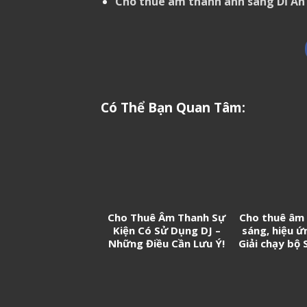
Cho thuê âm thanh ánh sáng Dĩ An
Có Thể Bạn Quan Tâm:
Cho Thuê Âm Thanh Sự
Cho thuê âm
Kiện Có Sử Dụng DJ –
sáng, hiệu ứ
Những Điều Cần Lưu Ý!
Giải chạy bộ 
On