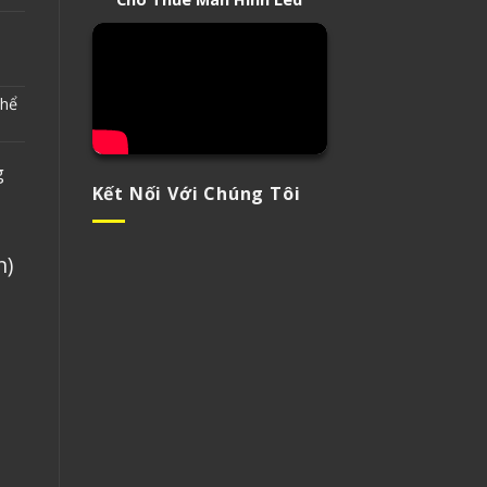
.
thể
g
Kết Nối Với Chúng Tôi
n)