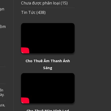
Chưa được phân loại
(15)
bạn
Tin Tức
(438)
gồm
Cho Thuê Âm Thanh Ánh
Sáng
ển
ày.
mưa,
Cho Thuê Màn Hình Led