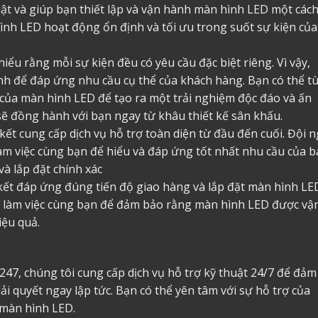
uật và giúp bạn thiết lập và vận hành màn hình LED một các
nh LED hoạt động ổn định và tối ưu trong suốt sự kiện của
iểu rằng mỗi sự kiện đều có yêu cầu đặc biệt riêng. Vì vậy,
ỉnh để đáp ứng nhu cầu cụ thể của khách hàng. Bạn có thể t
 của màn hình LED để tạo ra một trải nghiệm độc đáo và ấn
sẽ đồng hành với bạn ngay từ khâu thiết kế sân khấu.
kết cung cấp dịch vụ hỗ trợ toàn diện từ đầu đến cuối. Đội 
àm việc cùng bạn để hiểu và đáp ứng tốt nhất nhu cầu của b
à lắp đặt chính xác
 kết đáp ứng đúng tiến độ giao hàng và lắp đặt màn hình LE
ẽ làm việc cùng bạn để đảm bảo rằng màn hình LED được vậ
iệu quả.
 247, chúng tôi cung cấp dịch vụ hỗ trợ kỹ thuật 24/7 để đảm
ải quyết ngay lập tức. Bạn có thể yên tâm với sự hỗ trợ của
 màn hình LED.