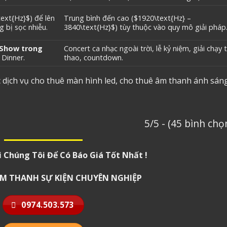
text{Hz}$
) để lên
Trung bình đến cao (
$1920\text{Hz} –
 bị sọc nhiễu.
3840\text{Hz}$
) tùy thuộc vào quy mô giải pháp
 Show trong
Concert ca nhạc ngoài trời, lễ kỷ niệm, giải chạy 
a Dinner.
thao, countdown.
c dịch vụ cho thuê màn hình led, cho thuê âm thanh ánh sán
5/5 - (45 bình chọ
i Chúng Tôi Để Có Báo Giá Tốt Nhất !
 ÂM THANH SỰ KIỆN CHUYÊN NGHIỆP
0974.503.573