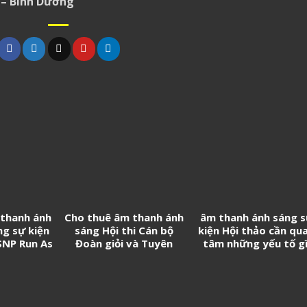
 – Bình Dương
 thanh ánh
Cho thuê âm thanh ánh
âm thanh ánh sáng 
ng sự kiện
sáng Hội thi Cán bộ
kiện Hội thảo cần qu
SNP Run As
Đoàn giỏi và Tuyên
tâm những yếu tố gì
e
truyền viên trẻ tân
Cảng Sài Gòn năm 2026