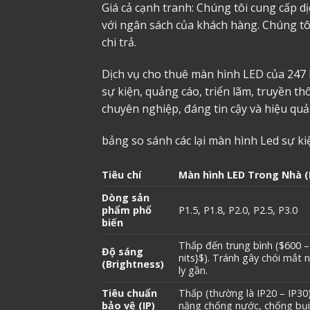
Giá cả cạnh tranh: Chúng tôi cung cấp d
với ngân sách của khách hàng. Chúng tô
chi trả.
Dịch vụ cho thuê màn hình LED của 247 
sự kiện, quảng cáo, triển lãm, truyền 
chuyên nghiệp, đáng tin cậy và hiệu qu
bảng so sánh các lại màn hình Led sự kiệ
Tiêu chí
Màn hình LED Trong Nhà (
Dòng sản
phẩm phổ
P1.5, P1.8, P2.0, P2.5, P3.0
biến
Thấp đến trung bình (
$600 –
Độ sáng
nits}$
). Tránh gây chói mắt
(Brightness)
ly gần.
Tiêu chuẩn
Thấp (thường là IP20 – IP30
bảo vệ (IP)
năng chống nước, chống bụi