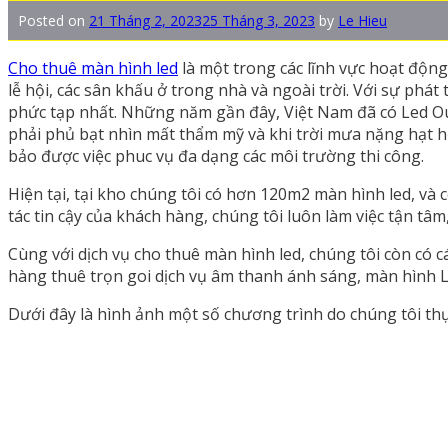
Posted on
21 Tháng 2, 2023
25 Tháng 3, 2023
by
Le Hieu
Cho thuê màn hình led
là một trong các lĩnh vực hoạt độn
lễ hội, các sân khấu ở trong nhà và ngoài trời. Với sự ph
phức tạp nhất. Những năm gần đây, Việt Nam đã có Led Out
phải phủ bạt nhìn mất thẩm mỹ và khi trời mưa nặng hạt hơ
bảo được việc phuc vụ đa dạng các môi trường thi công.
Hiện tại, tại kho chúng tôi có hơn 120m2 màn hình led, v
tác tin cậy của khách hàng, chúng tôi luôn làm việc tận tâm
Cùng với dịch vụ cho thuê màn hình led, chúng tôi còn có c
hàng thuê trọn goi dịch vụ âm thanh ánh sáng, màn hình L
Dưới đây là hình ảnh một số chương trình do chúng tôi thự