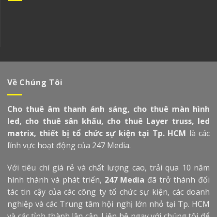
Về Chúng Tôi
Cho thuê âm thanh ánh sáng, cho thuê màn hình
led, cho thuê sân khấu, cho thuê Layer truss, led
matrix, thiết bị tổ chức sự kiện tại Tp. HCM
là các
lĩnh vực hoạt động của 247 Media.
Với tiêu chí giá rẻ và chất lượng cao, trải qua 10 năm
hình thành và phát triển,
247 Media
đã trở thành đối
tác tin cậy của các công ty tổ chức sự kiện, các doanh
nghiệp và các Trung tâm hội nghị lớn nhỏ tại Tp. HCM
và các tỉnh thành lân cận. Liên hệ ngay với chúng tôi để