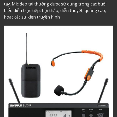
tay. Mic đeo tai thường được sử dụng trong các buổi
biểu diễn trực tiếp, hội thảo, diễn thuyết, quảng cáo,
hoặc các sự kiện truyền hình.