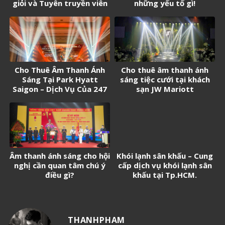
giỏi và Tuyên truyền viên
những yếu tố gì!
trẻ tân Cảng Sài Gòn năm
2026
Cho Thuê Âm Thanh Ánh
Cho thuê âm thanh ánh
Sáng Tại Park Hyatt
sáng tiệc cưới tại khách
Saigon – Dịch Vụ Của 247
sạn JW Mariott
Media
Âm thanh ánh sáng cho hội
Khói lạnh sân khấu – Cung
nghị cần quan tâm chú ý
cấp dịch vụ khói lạnh sân
điều gì?
khấu tại Tp.HCM.
THANHPHAM