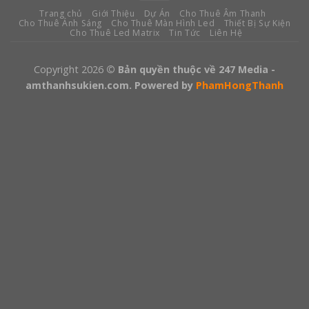
Trang chủ
Giới Thiệu
Dự Án
Cho Thuê Âm Thanh
Cho Thuê Ánh Sáng
Cho Thuê Màn Hình Led
Thiết Bị Sự Kiện
Cho Thuê Led Matrix
Tin Tức
Liên Hệ
Copyright 2026
© Bản quyền thuộc về 247 Media -
amthanhsukien.com. Powered by
PhamHongThanh