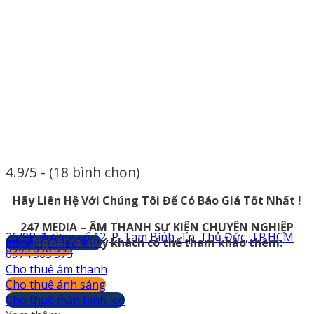
4.9/5 - (18 bình chọn)
Hãy Liên Hệ Với Chúng Tôi Để Có Báo Giá Tốt Nhất !
247 MEDIA – ÂM THANH SỰ KIỆN CHUYÊN NGHIỆP
26/9B đường số 12, P. Tam Bình, Tp. Thủ Đức, TP.HCM
info@247media.vn
Ngoài ra, quý khách có thể tham khảo thêm:
0903.898.545
0974.503.573
Cho thuê âm thanh
Cho thuê ánh sáng
Cho thuê màn hình led