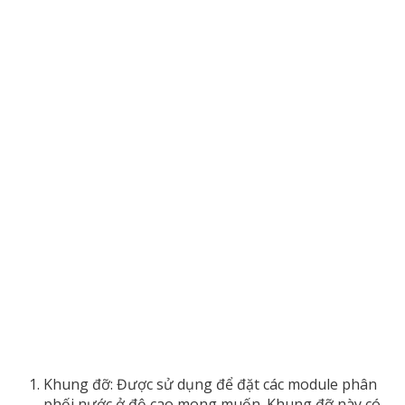
Khung đỡ: Được sử dụng để đặt các module phân
phối nước ở độ cao mong muốn. Khung đỡ này có