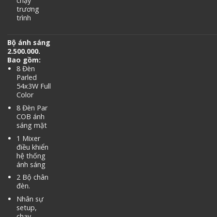
chạy
trương
trình
Bộ ánh sáng
2.500.000.
Bao gồm:
8 Đèn
Parled
54x3W Full
Color
8 Đèn Par
COB ánh
sáng mặt
1 Mixer
điều khiển
hệ thống
ánh sáng
2 Bộ chân
đèn.
Nhân sự
setup,
chạy