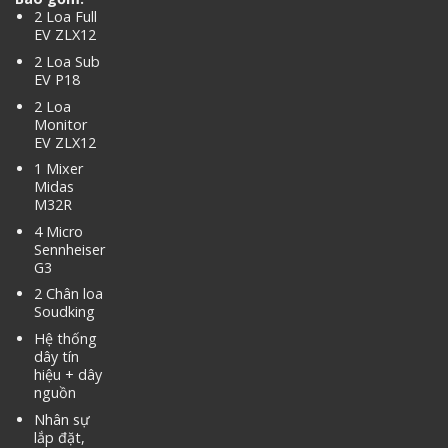
2 Loa Full
EV ZLX12
2 Loa Sub
EV P18
2 Loa
Monitor
EV ZLX12
1 Mixer
Midas
M32R
4 Micro
Sennheiser
G3
2 Chân loa
Soudking
Hệ thống
dây tín
hiệu + dây
nguồn
Nhân sự
lắp đặt,