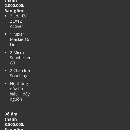
thanh
2.000.000.
Bao gồm:
2 Loa EV
ZLX12
Activer
1 Mixer
Mackie 16
Line
2 Micro
Sennheiser
G3
2 Chân loa
Soudking
Hệ thống
dây tín
hiệu + dây
nguồn
Bộ âm
thanh
3.500.000.
Bao gồm: