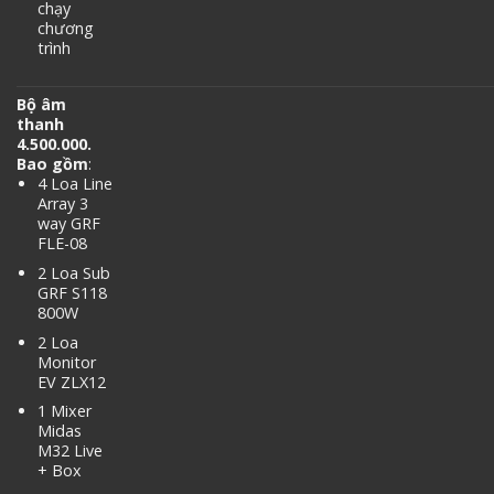
chạy
chương
trình
Bộ âm
thanh
4.500.000.
Bao gồm
:
4 Loa Line
Array 3
way GRF
FLE-08
2 Loa Sub
GRF S118
800W
2 Loa
Monitor
EV ZLX12
1 Mixer
Midas
M32 Live
+ Box