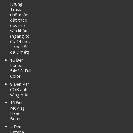
Khung
Truss
nhôm lắp
đặt theo
quy mô
sân khấu
(ngang tối
đa 14 mét
– cao tối
đa 7 mét)
16 Đèn
Parled
54x3W Full
Color
8 Đèn Par
COB ánh
sáng mặt
10 Đèn
Moving
Head
Beam
4 Đèn
Katana