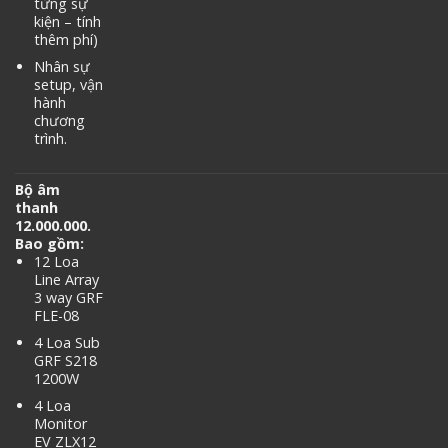
từng sự
kiện – tính
thêm phí)
Nhân sự
setup, vận
hành
chương
trình.
Bộ âm
thanh
12.000.000.
Bao gồm:
12 Loa
Line Array
3 way GRF
FLE-08
4 Loa Sub
GRF S218
1200W
4 Loa
Monitor
EV ZLX12