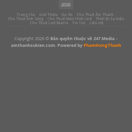
Trang chủ
Giới Thiệu
Dự Án
Cho Thuê Âm Thanh
Cho Thuê Ánh Sáng
Cho Thuê Màn Hình Led
Thiết Bị Sự Kiện
Cho Thuê Led Matrix
Tin Tức
Liên Hệ
Copyright 2026
© Bản quyền thuộc về 247 Media -
amthanhsukien.com. Powered by
PhamHongThanh