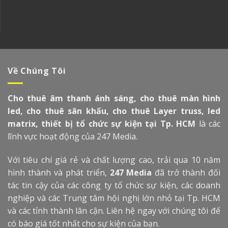
Về Chúng Tôi
Cho thuê âm thanh ánh sáng, cho thuê màn hình
led, cho thuê sân khấu, cho thuê Layer truss, led
matrix, thiết bị tổ chức sự kiện tại Tp. HCM
là các
lĩnh vực hoạt động của 247 Media.
Với tiêu chí giá rẻ và chất lượng cao, trải qua 10 năm
hình thành và phát triển,
247 Media
đã trở thành đối
tác tin cậy của các công ty tổ chức sự kiện, các doanh
nghiệp và các Trung tâm hội nghị lớn nhỏ tại Tp. HCM
và các tỉnh thành lân cận. Liên hệ ngay với chúng tôi để
có báo giá tốt nhất cho sự kiện của bạn.