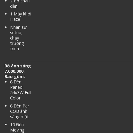
2 Bộ chân
đèn.
1 Máy khói
Haze
Nhân sự
setup,
chạy
trương
trình
Bộ ánh sáng
7.000.000.
Bao gồm:
8 Đèn
Parled
54x3W Full
Color
8 Đèn Par
COB ánh
sáng mặt
10 Đèn
Moving