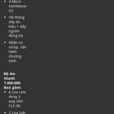
4 Micro
Sennheiser
G3
Hệ thống
dây tín
hiệu + dây
nguồn
đồng bộ
Nhân sự
setup, vận
hành
chương
trình.
Bộ âm
thanh
7.000.000.
Bao gồm:
8 Loa Line
Array 3
way GRF
FLE-08
2 Loa Sub