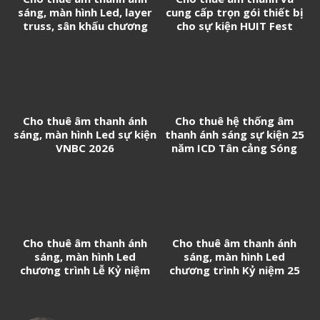
sáng, màn hình Led, layer
cung cấp trọn gói thiết bị
truss, sân khấu chương
cho sự kiện HUIT Fest
trình Biểu diễn nghệ thuật
chào mừng thành lập
Phường Long Thành
Cho thuê âm thanh ánh
Cho thuê hệ thống âm
sáng, màn hình Led sự kiện
thanh ánh sáng sự kiện 25
VNBC 2026
năm ICD Tân cảng Sóng
thần
Cho thuê âm thanh ánh
Cho thuê âm thanh ánh
sáng, màn hình Led
sáng, màn hình Led
chương trình Lễ Kỷ niệm
chương trình Kỷ niệm 25
50 năm thành lập Trường
năm thành lập Trường Đại
THPT Nguyễn Hữu Cầu
học Kinh tế – Luật (UEL)