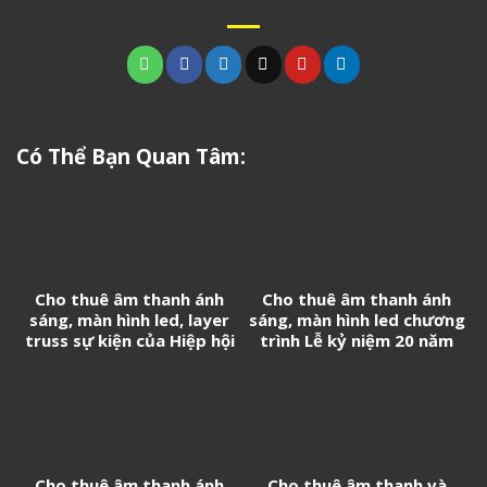
Có Thể Bạn Quan Tâm:
Cho thuê âm thanh ánh
Cho thuê âm thanh ánh
sáng, màn hình led, layer
sáng, màn hình led chương
truss sự kiện của Hiệp hội
trình Lễ kỷ niệm 20 năm
Doanh nghiệp Trung Quốc
thành lập Tân Cảng
tại Việt Nam
Logistics
Cho thuê âm thanh ánh
Cho thuê âm thanh và