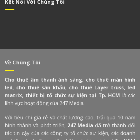
Kết Nối Với Chúng Tôi
Về Chúng Tôi
Cho thuê âm thanh ánh sáng, cho thuê màn hình
led, cho thuê sân khấu, cho thuê Layer truss, led
matrix, thiết bị tổ chức sự kiện tại Tp. HCM
là các
lĩnh vực hoạt động của 247 Media.
Với tiêu chí giá rẻ và chất lượng cao, trải qua 10 năm
hình thành và phát triển,
247 Media
đã trở thành đối
tác tin cậy của các công ty tổ chức sự kiện, các doanh