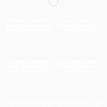
Cho thuê âm thanh ánh
âm thanh ánh sáng sự kiện
sáng Hội thi Cán bộ Đoàn
Hội thảo cần quan tâm
giỏi và Tuyên truyền viên
những yếu tố gì!
trẻ tân Cảng Sài Gòn năm
2026
Cho Thuê Âm Thanh Ánh
Cho thuê âm thanh ánh
Sáng Tại Park Hyatt
sáng tiệc cưới tại khách
Saigon – Dịch Vụ Của 247
sạn JW Mariott
Media
Âm thanh ánh sáng cho hội
Khói lạnh sân khấu – Cung
nghị cần quan tâm chú ý
cấp dịch vụ khói lạnh sân