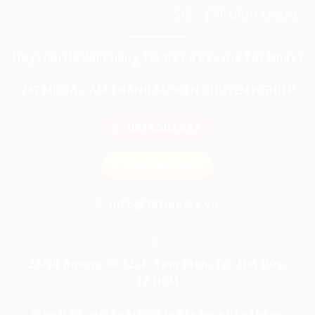
5/5 - (71 bình chọn)
Hãy Liên Hệ Với Chúng Tôi Để Có Báo Giá Tốt Nhất !
247 MEDIA – ÂM THANH SỰ KIỆN CHUYÊN NGHIỆP
0974.503.573
0903.898.545
info@247media.vn
26/9B đường số 12, P. Tam Bình, Tp. Thủ Đức,
TP.HCM
Ngoài ra, quý khách có thể tham khảo thêm: