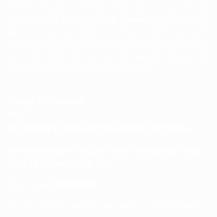
Với tiêu chí giá rẻ và chất lượng cao, trải qua 10 năm
hình thành và phát triển,
247 Media
đã trở thành đối
tác tin cậy của các công ty tổ chức sự kiện, các doanh
nghiệp và các Trung tâm hội nghị lớn nhỏ tại Tp. HCM
và các tỉnh thành lân cận. Liên hệ ngay với chúng tôi để
có báo giá tốt nhất cho sự kiện của bạn.
Thông Tin Liên Hệ
ÂM THANH SỰ KIỆN CHUYÊN NGHIỆP 247 MEDIA
Đơn vị chủ quản: Công ty TNHH Thương mại Công
nghệ và Truyền thông 247
Mã số thuế:
0318639408
Địa chỉ: 24/7 Tam Bình, P. Hiệp Bình, Tp. Hồ Chí Minh