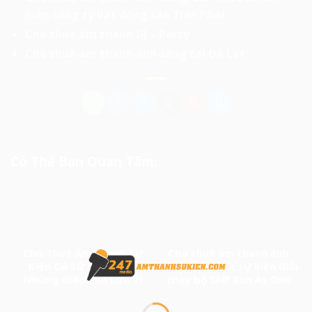
niên công ty bất động sản Tiến Phát
Cho thuê âm thanh DJ – Party
Cho thuê âm thanh ánh sáng tại Đà Lạt
Có Thể Bạn Quan Tâm:
Cho Thuê Âm Thanh Sự
Cho thuê âm thanh ánh
Kiện Có Sử Dụng DJ –
sáng, hiệu ứng sự kiện Giải
Những Điều Cần Lưu Ý!
chạy bộ SNP Run As One