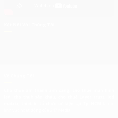
Kết Nối Với Chúng Tôi
Về Chúng Tôi
Cho thuê âm thanh ánh sáng, cho thuê màn hình
led, cho thuê sân khấu, cho thuê Layer truss, led
matrix, thiết bị tổ chức sự kiện tại Tp. HCM
là các
lĩnh vực hoạt động của 247 Media.