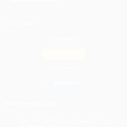
Tư Vấn 24/7
Kinh Doanh 1
0974503573
Kinh Doanh 2
0903898545
Hoạt Động Mới Nhất
Cho Thuê Âm Thanh Sự Kiện Có Sử Dụng DJ –
Những Điều Cần Lưu Ý!