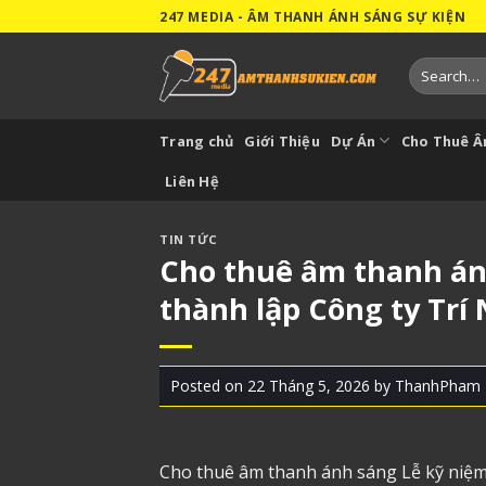
Skip
247 MEDIA - ÂM THANH ÁNH SÁNG SỰ KIỆN
to
content
Search
for:
Trang chủ
Giới Thiệu
Dự Án
Cho Thuê 
Liên Hệ
TIN TỨC
Cho thuê âm thanh án
thành lập Công ty Trí
Posted on
22 Tháng 5, 2026
by
ThanhPham
Cho thuê âm thanh ánh sáng
Lễ kỹ niệm