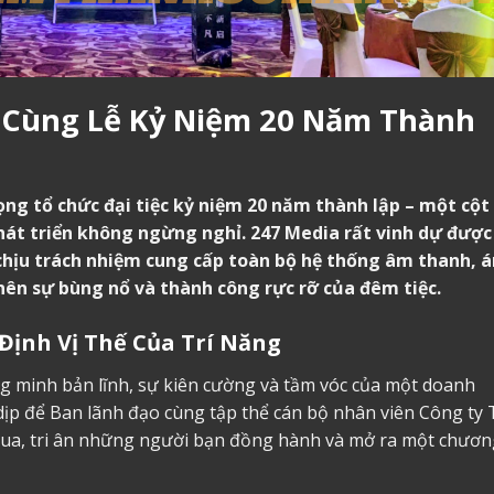
 Cùng Lễ Kỷ Niệm 20 Năm Thành
ọng tổ chức đại tiệc kỷ niệm 20 năm thành lập – một cột
hát triển không ngừng nghỉ. 247 Media rất vinh dự được
, chịu trách nhiệm cung cấp toàn bộ hệ thống âm thanh, 
ên sự bùng nổ và thành công rực rỡ của đêm tiệc.
ịnh Vị Thế Của Trí Năng
g minh bản lĩnh, sự kiên cường và tầm vóc của một doanh
dịp để Ban lãnh đạo cùng tập thể cán bộ nhân viên Công ty 
qua, tri ân những người bạn đồng hành và mở ra một chươn