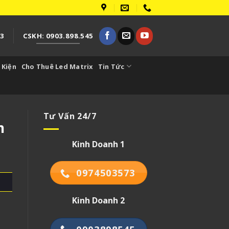
73
CSKH: 0903.898.545
 Kiện
Cho Thuê Led Matrix
Tin Tức
Tư Vấn 24/7
m
Kinh Doanh 1
0974503573
Kinh Doanh 2