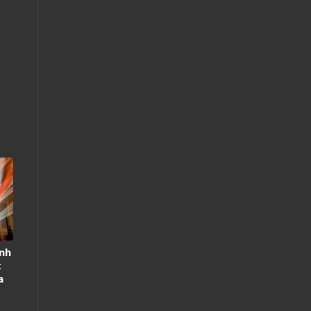
nh
t
a