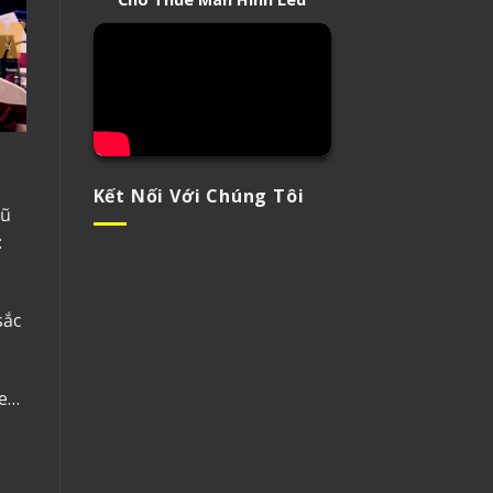
Kết Nối Với Chúng Tôi
gũ
:
sắc
le…