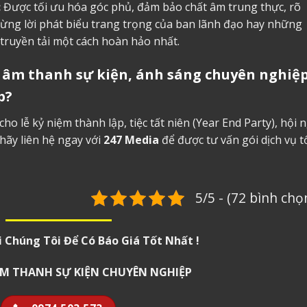
:
Được tối ưu hóa góc phủ, đảm bảo chất âm trung thực, rõ
ừng lời phát biểu trang trọng của ban lãnh đạo hay những
truyền tải một cách hoàn hảo nhất.
p
âm thanh sự kiện
, ánh sáng chuyên nghiệ
p?
o lễ kỷ niệm thành lập, tiệc tất niên (Year End Party), hội 
hãy liên hệ ngay với
247 Media
để được tư vấn gói dịch vụ t
5/5 - (72 bình chọ
i Chúng Tôi Để Có Báo Giá Tốt Nhất !
 ÂM THANH SỰ KIỆN CHUYÊN NGHIỆP