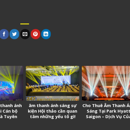
 thanh ánh
âm thanh ánh sáng sự
Cho Thuê Âm Thanh Á
i Cán bộ
kiện Hội thảo cần quan
Sáng Tại Park Hyat
và Tuyên
tâm những yếu tố gì!
Saigon – Dịch Vụ Củ
 trẻ tân
247 Media
n năm 2026