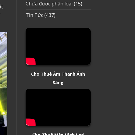
Chưa được phân loại
(15)
ất
ự
Tin Tức
(437)
Cho Thuê Âm Thanh Ánh
Sáng
Cho Thuê Màn Hình Led