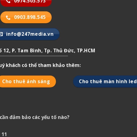
0974.503.573
0903.898.545
info@247media.vn
 12, P. Tam Bình, Tp. Thủ Đức, TP.HCM
quý khách có thể tham khảo thêm:
Cho thuê ánh sáng
Cho thuê màn hình led
cần đảm bảo các yếu tố nào?
 11