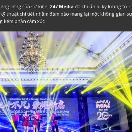
êng liêng của sự kiện,
247 Media
đã chuẩn bị kỹ lưỡng từ r
 kỹ thuật chi tiết nhằm đảm bảo mang lại một không gian s
g kém phần cảm xúc.