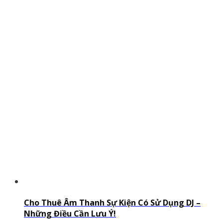
Cho Thuê Âm Thanh Sự Kiện Có Sử Dụng DJ –
Những Điều Cần Lưu Ý!