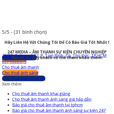
5/5 - (31 bình chọn)
Hãy Liên Hệ Với Chúng Tôi Để Có Báo Giá Tốt Nhất !
247 MEDIA – ÂM THANH SỰ KIỆN CHUYÊN NGHIỆP
26/9B đường số 12, P. Tam Bình, Tp. Thủ Đức, TP.HCM
info@247media.vn
Ngoài ra, quý khách có thể tham khảo thêm:
0903.898.545
0974.503.573
Cho thuê âm thanh
Cho thuê ánh sáng
Cho thuê màn hình led
Xem thêm:
Cho thuê âm thanh khai giảng
Cho thuê âm thanh ánh sáng giá hấp dẫn
Báo giá cho thuê âm thanh tại tphcm
Báo giá cho thuê âm thanh ánh sáng sự kiện 247