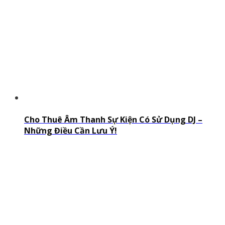
Cho Thuê Âm Thanh Sự Kiện Có Sử Dụng DJ –
Những Điều Cần Lưu Ý!