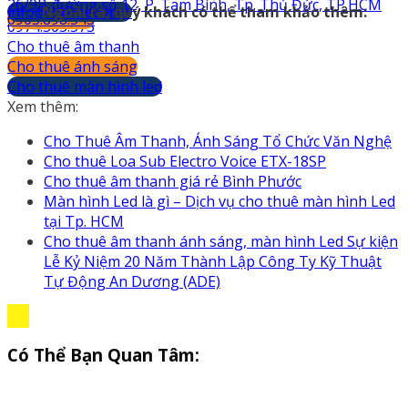
26/9B đường số 12, P. Tam Bình, Tp. Thủ Đức, TP.HCM
info@247media.vn
Ngoài ra, quý khách có thể tham khảo thêm:
0903.898.545
0974.503.573
Cho thuê âm thanh
Cho thuê ánh sáng
Cho thuê màn hình led
Xem thêm:
Cho Thuê Âm Thanh, Ánh Sáng Tổ Chức Văn Nghệ
Cho thuê Loa Sub Electro Voice ETX-18SP
Cho thuê âm thanh giá rẻ Bình Phước
Màn hình Led là gì – Dịch vụ cho thuê màn hình Led
tại Tp. HCM
Cho thuê âm thanh ánh sáng, màn hình Led Sự kiện
Lễ Kỷ Niệm 20 Năm Thành Lập Công Ty Kỹ Thuật
Tự Động An Dương (ADE)
Có Thể Bạn Quan Tâm: