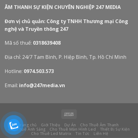
ÂM THANH SỰ KIỆN CHUYÊN NGHIỆP 247 MEDIA
Đơn vị chủ quản: Công ty TNHH Thương mại Công
nghệ và Truyền thông 247
Mã số thuế:
0318639408
Địa chỉ: 24/7 Tam Bình, P. Hiệp Bình, Tp. Hồ Chí Minh
Hotline:
0974.503.573
Email:
info@247media.vn
Trang chủ
Giới Thiệu
Dự Án
Cho Thuê Âm Thanh
Cho Thuê Ánh Sáng
Cho Thuê Màn Hình Led
Thiết Bị Sự Kiện
Cho Thuê Led Matrix
Tin Tức
Liên Hệ