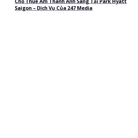
Cho Thuê Âm Thanh Ánh Sáng Tại Park Hyatt
Saigon – Dịch Vụ Của 247 Media