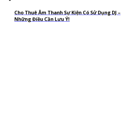
Cho Thuê Âm Thanh Sự Kiện Có Sử Dụng DJ –
Những Điều Cần Lưu Ý!