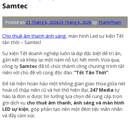
Samtec
Posted on
21 Tháng 6, 2026
24 Tháng 6, 2026
by
ThanhPham
Cho thuê âm thanh ánh sáng
, màn hình Led sự kiện Tết
tân thời – Samtec!
Sự kiện Tết doanh nghiệp luôn là dịp đặc biệt để tri ân,
gắn kết và khép lại một năm nỗ lực hết mình. Vừa qua,
công ty
Samtec
đã tổ chức thành công chương trình tất
niên với chủ đề vô cùng độc đáo:
“Tết Tân Thời”
.
Để tái hiện hoàn hảo một không gian giao thoa giữa nét
hoài cổ thập niên cũ và hơi thở hiện đại,
247 Media
tự
hào là đơn vị được tin tưởng lựa chọn để cung cấp trọn
gói dịch vụ
cho thuê âm thanh, ánh sáng và màn hình
LED sự kiện
, góp phần tạo nên một đêm tiệc mãn nhãn
và đầy cảm xúc.