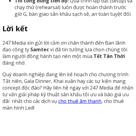
Thi công đúng tiến độ:
Quá trình lắp đặt (setup) và
chạy thử (rehearsal) luôn được hoàn thành trước
giờ G, bàn giao sân khấu sạch sẽ, an toàn tuyệt đối.
Lời kết
247 Media xin gửi lời cảm ơn chân thành đến Ban lãnh
đạo công ty
Samtec
vì đã tin tưởng lựa chọn chúng tôi
làm người đồng hành tạo nên một mùa
Tết Tân Thời
đáng nhớ.
Quý doanh nghiệp đang lên kế hoạch cho chương trình
Tất niên, Gala Dinner, Khai xuân hay các sự kiện mang
concept độc đáo? Hãy liên hệ ngay với 247 Media để nhận
tư vấn giải pháp kỹ thuật sân khấu tối ưu và báo giá ưu
đãi nhất cho các dịch vụ
cho thuê âm thanh
, cho thuê
màn hình Led!