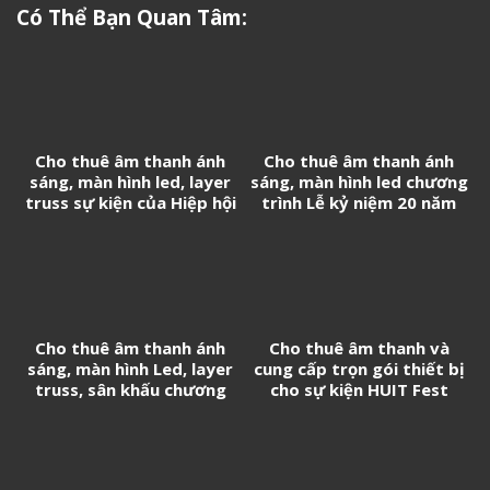
Có Thể Bạn Quan Tâm:
Cho thuê âm thanh ánh
Cho thuê âm thanh ánh
sáng, màn hình led, layer
sáng, màn hình led chương
truss sự kiện của Hiệp hội
trình Lễ kỷ niệm 20 năm
Doanh nghiệp Trung Quốc
thành lập Tân Cảng
tại Việt Nam
Logistics
Cho thuê âm thanh ánh
Cho thuê âm thanh và
sáng, màn hình Led, layer
cung cấp trọn gói thiết bị
truss, sân khấu chương
cho sự kiện HUIT Fest
trình Biểu diễn nghệ thuật
chào mừng thành lập
Phường Long Thành