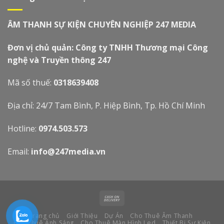
ÂM THANH SỰ KIỆN CHUYÊN NGHIỆP 247 MEDIA
Đơn vị chủ quản: Công ty TNHH Thương mại Công
nghệ và Truyền thông 247
Mã số thuế:
0318639408
Địa chỉ: 24/7 Tam Bình, P. Hiệp Bình, Tp. Hồ Chí Minh
Hotline:
0974.503.573
Email:
info@247media.vn
Trang chủ
Giới Thiệu
Dự Án
Cho Thuê Âm Thanh
Cho Thuê Ánh Sáng
Cho Thuê Màn Hình Led
Thiết Bị Sự Kiện