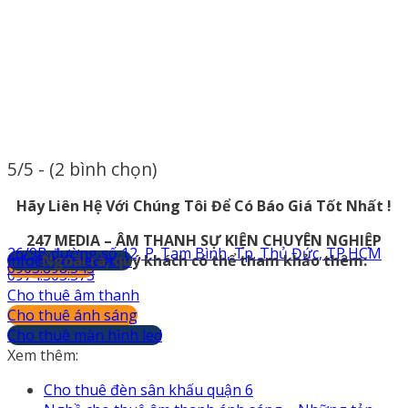
5/5 - (2 bình chọn)
Hãy Liên Hệ Với Chúng Tôi Để Có Báo Giá Tốt Nhất !
247 MEDIA – ÂM THANH SỰ KIỆN CHUYÊN NGHIỆP
26/9B đường số 12, P. Tam Bình, Tp. Thủ Đức, TP.HCM
info@247media.vn
Ngoài ra, quý khách có thể tham khảo thêm:
0903.898.545
0974.503.573
Cho thuê âm thanh
Cho thuê ánh sáng
Cho thuê màn hình led
Xem thêm:
Cho thuê đèn sân khấu quận 6