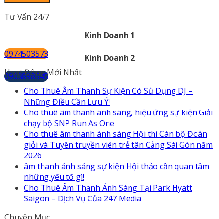
Tư Vấn 24/7
Kinh Doanh 1
0974503573
Kinh Doanh 2
Hoạt Động Mới Nhất
0903898545
Cho Thuê Âm Thanh Sự Kiện Có Sử Dụng DJ –
Những Điều Cần Lưu Ý!
Cho thuê âm thanh ánh sáng, hiệu ứng sự kiện Giải
chạy bộ SNP Run As One
Cho thuê âm thanh ánh sáng Hội thi Cán bộ Đoàn
giỏi và Tuyên truyền viên trẻ tân Cảng Sài Gòn năm
2026
âm thanh ánh sáng sự kiện Hội thảo cần quan tâm
những yếu tố gì!
Cho Thuê Âm Thanh Ánh Sáng Tại Park Hyatt
Saigon – Dịch Vụ Của 247 Media
Chuyên Mục