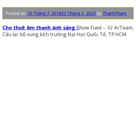
Posted on
18 Tháng 7, 2018
22 Tháng 2, 2023
by
ThanhPham
Cho thuê âm thanh ánh sáng
S
how Fued – IU ArTeam,
Câu lạc bộ xung kích trường Đại Học Quốc Tế, TP.HCM