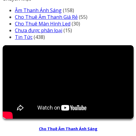
Âm Thanh Ánh Sáng
(158)
Cho Thuê Âm Thanh Giá Rẻ
(55)
Cho Thuê Màn Hình Led
(30)
Chưa được phân loại
(15)
Tin Tức
(438)
Cho Thuê Âm Thanh Ánh Sáng