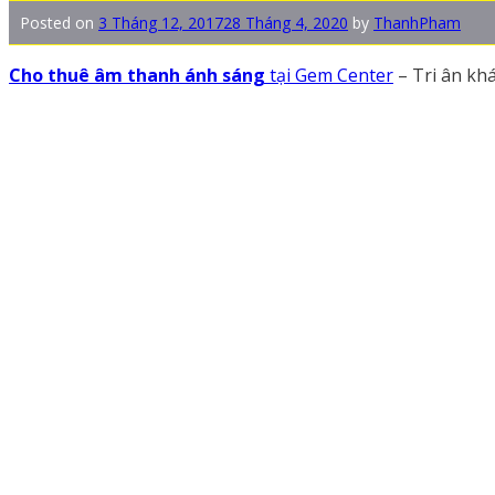
Posted on
3 Tháng 12, 2017
28 Tháng 4, 2020
by
ThanhPham
Cho thuê âm thanh ánh sáng
tại Gem Center
– Tri ân kh