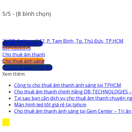
5/5 - (8 bình chọn)
26/9B đường số 12, P. Tam Bình, Tp. Thủ Đức, TP.HCM
info@247media.vn
0903.898.545
0974.503.573
Cho thuê âm thanh
Cho thuê ánh sáng
Cho thuê màn hình led
Xem thêm:
Công ty cho thuê âm thanh ánh sáng tại TPHCM
Cho thuê âm thanh chính hãng DB TECHNOLOGIES – 
Tại sao bạn cần dịch vụ cho thuê âm thanh chuyên n
Màn hình led tốt giá rẻ tại tphcm
Cho thuê âm thanh ánh sáng tại Gem Center – Tri â