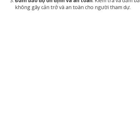
Đảm bảo độ ổn định và an toàn
: Kiểm tra và đảm bả
không gây cản trở và an toàn cho người tham dự.