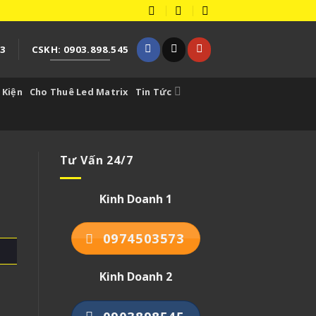
73
CSKH: 0903.898.545
 Kiện
Cho Thuê Led Matrix
Tin Tức
Tư Vấn 24/7
Kinh Doanh 1
0974503573
Kinh Doanh 2