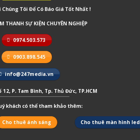
i Chúng Tôi Để Có Báo Giá Tốt Nhất !
 ÂM THANH SỰ KIỆN CHUYÊN NGHIỆP
0974.503.573
0903.898.545
info@247media.vn
 12, P. Tam Bình, Tp. Thủ Đức, TP.HCM
quý khách có thể tham khảo thêm:
Cho thuê ánh sáng
Cho thuê màn hình led