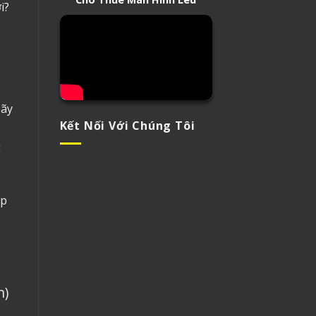
i?
Hãy
Kết Nối Với Chúng Tôi
ể
ợp
n)