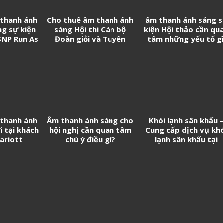
 thanh ánh
Cho thuê âm thanh ánh
âm thanh ánh sáng 
ng sự kiện
sáng Hội thi Cán bộ
kiện Hội thảo cần qu
SNP Run As
Đoàn giỏi và Tuyên
tâm những yếu tố gì
e
truyền viên trẻ tân
Cảng Sài Gòn năm 2026
 thanh ánh
Âm thanh ánh sáng cho
Khói lạnh sân khấu 
i tại khách
hội nghị cần quan tâm
Cung cấp dịch vụ kh
ariott
chú ý điều gì?
lạnh sân khấu tại
Tp.HCM.