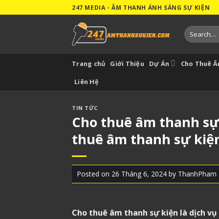
Skip
247 MEDIA - ÂM THANH ÁNH SÁNG SỰ KIỆN
to
content
Search
for:
Trang chủ
Giới Thiệu
Dự Án
Cho Thuê 
Liên Hệ
TIN TỨC
Cho thuê âm thanh sự k
thuê âm thanh sự kiệ
Posted on
26 Tháng 6, 2024
by
ThanhPham
Cho thuê âm thanh sự kiện
là dịch vụ