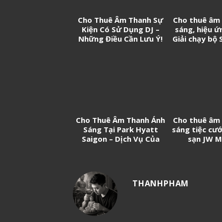
Cho Thuê Âm Thanh Sự
Cho thuê âm
Kiện Có Sử Dụng DJ –
sáng, hiệu ứ
Những Điều Cần Lưu Ý!
Giải chạy bộ 
On
Cho Thuê Âm Thanh Ánh
Cho thuê âm
Sáng Tại Park Hyatt
sáng tiệc cướ
Saigon – Dịch Vụ Của
sạn JW M
247 Media
THANHPHAM