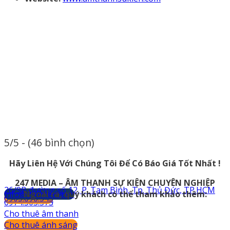
5/5 - (46 bình chọn)
Hãy Liên Hệ Với Chúng Tôi Để Có Báo Giá Tốt Nhất !
247 MEDIA – ÂM THANH SỰ KIỆN CHUYÊN NGHIỆP
26/9B đường số 12, P. Tam Bình, Tp. Thủ Đức, TP.HCM
info@247media.vn
Ngoài ra, quý khách có thể tham khảo thêm:
0903.898.545
0974.503.573
Cho thuê âm thanh
Cho thuê ánh sáng