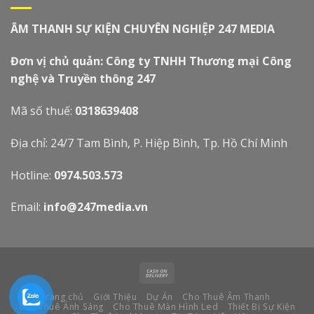
ÂM THANH SỰ KIỆN CHUYÊN NGHIỆP 247 MEDIA
Đơn vị chủ quản: Công ty TNHH Thương mại Công
nghệ và Truyền thông 247
Mã số thuế:
0318639408
Địa chỉ: 24/7 Tam Bình, P. Hiệp Bình, Tp. Hồ Chí Minh
Hotline:
0974.503.573
Email:
info@247media.vn
Trang chủ
Giới Thiệu
Dự Án
Cho Thuê Âm Thanh
Cho Thuê Ánh Sáng
Cho Thuê Màn Hình Led
Thiết Bị Sự Kiện