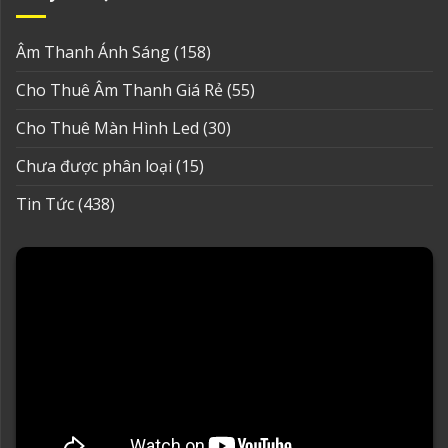
Âm Thanh Ánh Sáng
(158)
Cho Thuê Âm Thanh Giá Rẻ
(55)
Cho Thuê Màn Hình Led
(30)
Chưa được phân loại
(15)
Tin Tức
(438)