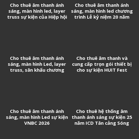
Cho thuê âm thanh ánh
Cho thuê âm thanh ánh
sáng, màn hình led, layer
sáng, màn hình led chương
truss sự kiện của Hiệp hội
trình Lễ kỷ niệm 20 năm
Doanh nghiệp Trung Quốc
thành lập Tân Cảng
tại Việt Nam
Logistics
Cho thuê âm thanh ánh
Cho thuê âm thanh và
sáng, màn hình Led, layer
cung cấp trọn gói thiết bị
truss, sân khấu chương
cho sự kiện HUIT Fest
trình Biểu diễn nghệ thuật
chào mừng thành lập
Phường Long Thành
Cho thuê âm thanh ánh
Cho thuê hệ thống âm
sáng, màn hình Led sự kiện
thanh ánh sáng sự kiện 25
VNBC 2026
năm ICD Tân cảng Sóng
thần